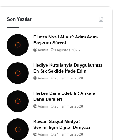
Son Yazılar
E İmza Nasıl Alınır? Adım Adım
Başvuru Süreci
Admin
1 Ağustos 2026
Hediye Kutularıyla Duygularınızı
En Şık Şekilde İfade Edin
Admin
25 Temmuz 2026
Herkes Dans Edebilir: Ankara
Dans Dersleri
Admin
25 Temmuz 2026
Kawaii Sosyal Medya:
Sevimliliğin Dijital Dünyası
Admin
24 Temmuz 2026