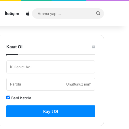
Sitemap
Arama
İletişim
yap
...
Kayıt Ol
Unuttunuz mu?
Beni hatırla
Kayıt Ol