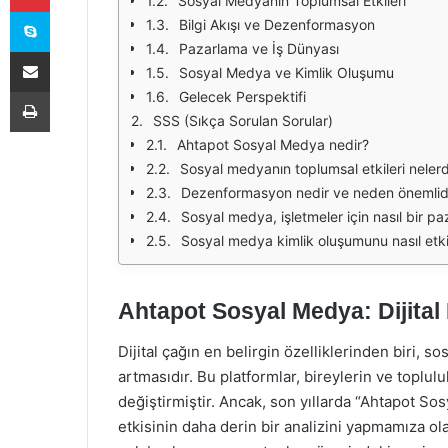
Sosyal Medyanın Toplumsal Etkileri
Skype
Bilgi Akışı ve Dezenformasyon
Pazarlama ve İş Dünyası
E-Posta ile paylaş
Sosyal Medya ve Kimlik Oluşumu
Yazdır
Gelecek Perspektifi
SSS (Sıkça Sorulan Sorular)
Ahtapot Sosyal Medya nedir?
Sosyal medyanın toplumsal etkileri nelerd
Dezenformasyon nedir ve neden önemlid
Sosyal medya, işletmeler için nasıl bir paz
Sosyal medya kimlik oluşumunu nasıl etki
Ahtapot Sosyal Medya: Dijita
Dijital çağın en belirgin özelliklerinden biri, 
artmasıdır. Bu platformlar, bireylerin ve toplulu
değiştirmiştir. Ancak, son yıllarda “Ahtapot S
etkisinin daha derin bir analizini yapmamıza o