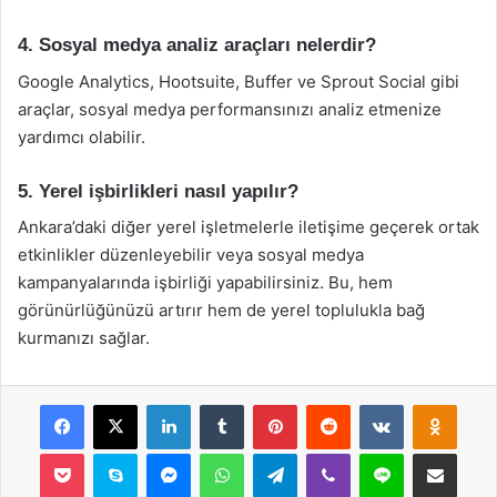
4. Sosyal medya analiz araçları nelerdir?
Google Analytics, Hootsuite, Buffer ve Sprout Social gibi
araçlar, sosyal medya performansınızı analiz etmenize
yardımcı olabilir.
5. Yerel işbirlikleri nasıl yapılır?
Ankara’daki diğer yerel işletmelerle iletişime geçerek ortak
etkinlikler düzenleyebilir veya sosyal medya
kampanyalarında işbirliği yapabilirsiniz. Bu, hem
görünürlüğünüzü artırır hem de yerel toplulukla bağ
kurmanızı sağlar.
Facebook
X
LinkedIn
Tumblr
Pinterest
Reddit
VKontakte
Odnok
Pocket
Skype
Messenger
WhatsApp
Telegram
Viber
Line
E-Posta ile payla