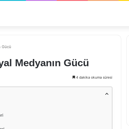
n Gücü
syal Medyanın Gücü
4 dakika okuma süresi
ri
eri