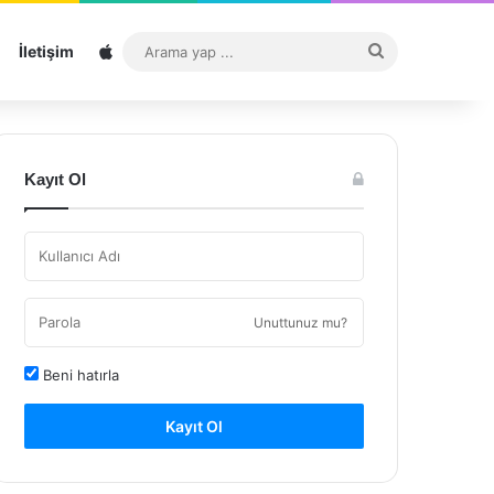
Sitemap
Arama
İletişim
yap
...
Kayıt Ol
Unuttunuz mu?
Beni hatırla
Kayıt Ol