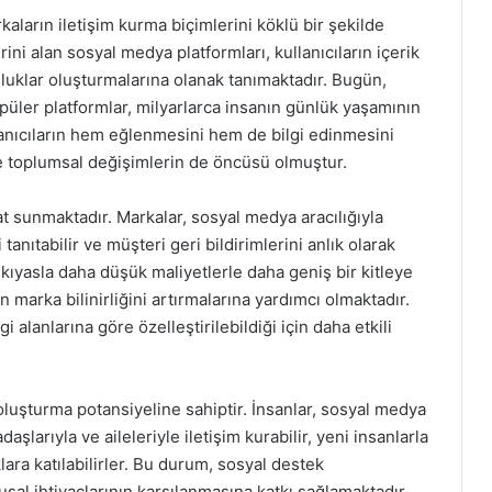
aların iletişim kurma biçimlerini köklü bir şekilde
ini alan sosyal medya platformları, kullanıcıların içerik
uluklar oluşturmalarına olanak tanımaktadır. Bugün,
püler platformlar, milyarlarca insanın günlük yaşamının
ullanıcıların hem eğlenmesini hem de bilgi edinmesini
e toplumsal değişimlerin de öncüsü olmuştur.
at sunmaktadır. Markalar, sosyal medya aracılığıyla
tanıtabilir ve müşteri geri bildirimlerini anlık olarak
kıyasla daha düşük maliyetlerle daha geniş bir kitleye
marka bilinirliğini artırmalarına yardımcı olmaktadır.
gi alanlarına göre özelleştirilebildiği için daha etkili
oluşturma potansiyeline sahiptir. İnsanlar, sosyal medya
larıyla ve aileleriyle iletişim kurabilir, yeni insanlarla
klara katılabilirler. Bu durum, sosyal destek
al ihtiyaçlarının karşılanmasına katkı sağlamaktadır.