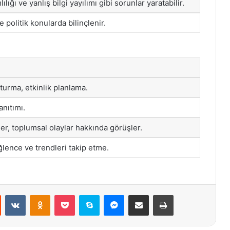
ığı ve yanlış bilgi yayılımı gibi sorunlar yaratabilir.
e politik konularda bilinçlenir.
turma, etkinlik planlama.
anıtımı.
er, toplumsal olaylar hakkında görüşler.
eğlence ve trendleri takip etme.
st
Reddit
VKontakte
Odnoklassniki
Pocket
Skype
Messenger
E-Posta ile paylaş
Yazdır