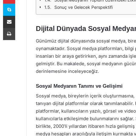
Skype
Sonuç ve Gelecek Perspektifi
E-Posta ile paylaş
Dijital Dünyada Sosyal Medya
Yazdır
Günümüz dijital dünyasında sosyal medya, birey
oynamaktadır. Sosyal medya platformları, bilgi p
insanları bir araya getirirken, aynı zamanda iş
gelmiştir. Bu makalede, sosyal medyanın gücünü
derinlemesine inceleyeceğiz.
Sosyal Medyanın Tanımı ve Gelişimi
Sosyal medya, bireylerin içerik oluşturmasına
tanıyan dijital platformlar olarak tanımlanabili
platformlar, kullanıcıların yazılı, görsel ve vid
kullanıcılarla etkileşimde bulunmalarını sağla
birlikte, 2000’li yıllardan itibaren hızla gelişm
medya hesapları aracılığıyla iletişim kurmakta 