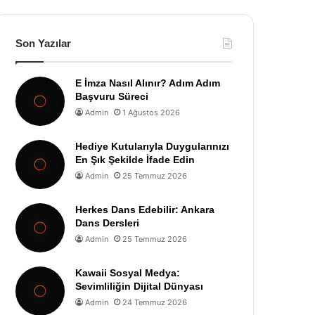
Son Yazılar
E İmza Nasıl Alınır? Adım Adım
Başvuru Süreci
Admin
1 Ağustos 2026
Hediye Kutularıyla Duygularınızı
En Şık Şekilde İfade Edin
Admin
25 Temmuz 2026
Herkes Dans Edebilir: Ankara
Dans Dersleri
Admin
25 Temmuz 2026
Kawaii Sosyal Medya:
Sevimliliğin Dijital Dünyası
Admin
24 Temmuz 2026