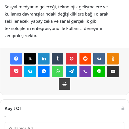
Sosyal medyanın geleceği, teknolojik gelişmelere ve
kullanıcı davranışlarındaki değişikliklere bağlı olarak
şekillenecek, yapay zeka ve sanal gerçeklik gibi
teknolojilerin entegrasyonu ile kullanıcı deneyimi
zenginleşecektir.
Facebook
X
LinkedIn
Tumblr
Pinterest
Reddit
VKontakte
Odnok
Pocket
Skype
Messenger
WhatsApp
Telegram
Viber
Line
E-Posta ile payla
Yazdır
Kayıt Ol