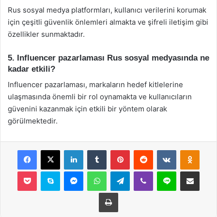
Rus sosyal medya platformları, kullanıcı verilerini korumak
için çeşitli güvenlik önlemleri almakta ve şifreli iletişim gibi
özellikler sunmaktadır.
5. Influencer pazarlaması Rus sosyal medyasında ne
kadar etkili?
Influencer pazarlaması, markaların hedef kitlelerine
ulaşmasında önemli bir rol oynamakta ve kullanıcıların
güvenini kazanmak için etkili bir yöntem olarak
görülmektedir.
Facebook
X
LinkedIn
Tumblr
Pinterest
Reddit
VKontakte
Odnok
Pocket
Skype
Messenger
WhatsApp
Telegram
Viber
Line
E-Posta ile payla
Yazdır