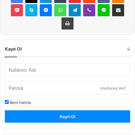
Pocket
Skype
Messenger
WhatsApp
Telegram
Viber
Line
E-Posta ile payla
Yazdır
Kayıt Ol
Unuttunuz mu?
Beni hatırla
Kayıt Ol