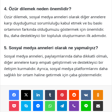
4. Özür dilemek neden önemlidir?
Özür dilemek, sosyal medya anneleri olarak diğer annelere
karşı duyduğumuz sorumluluğu kabul etmek ve bu baskı
ortamının farkında olduğumuzu göstermek için önemlidir.
Bu, daha destekleyici bir topluluk oluşturmanın ilk adımıdır.
5. Sosyal medya anneleri olarak ne yapmalıyız?
Sosyal medya anneleri, paylaşımlarında daha dikkatli olmalı,
diğer annelere karşı empati geliştirmeli ve destekleyici bir
iletişim kurmalıdır. Ayrıca, sosyal medya platformlarını daha
sağlıklı bir ortam haline getirmek için çaba göstermelidir.
Facebook
X
LinkedIn
Tumblr
Pinterest
Reddit
VKontakte
Odnok
Pocket
Skype
Messenger
WhatsApp
Telegram
Viber
Line
E-Posta ile payla
Yazdır