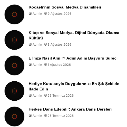
Kocaeli’nin Sosyal Medya Dinamikleri
Admin
9 Ağustos 2026
Kitap ve Sosyal Medya: Dijital Dünyada Okuma
Kültürü
Admin
8 Ağustos 2026
E İmza Nasıl Alınır? Adım Adım Başvuru Süreci
Admin
1 Ağustos 2026
Hediye Kutularıyla Duygularınızı En Şık Şekilde
İfade Edin
Admin
25 Temmuz 2026
Herkes Dans Edebilir: Ankara Dans Dersleri
Admin
25 Temmuz 2026