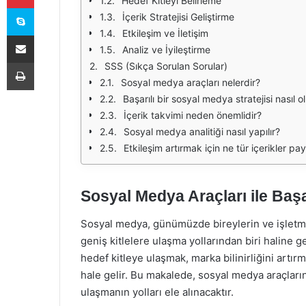
Hedef Kitleyi Belirleme
Skype
İçerik Stratejisi Geliştirme
Etkileşim ve İletişim
E-Posta ile paylaş
Analiz ve İyileştirme
Yazdır
SSS (Sıkça Sorulan Sorular)
Sosyal medya araçları nelerdir?
Başarılı bir sosyal medya stratejisi nasıl o
İçerik takvimi neden önemlidir?
Sosyal medya analitiği nasıl yapılır?
Etkileşim artırmak için ne tür içerikler pa
Sosyal Medya Araçları ile Ba
Sosyal medya, günümüzde bireylerin ve işletmel
geniş kitlelere ulaşma yollarından biri haline g
hedef kitleye ulaşmak, marka bilinirliğini artı
hale gelir. Bu makalede, sosyal medya araçlarını
ulaşmanın yolları ele alınacaktır.