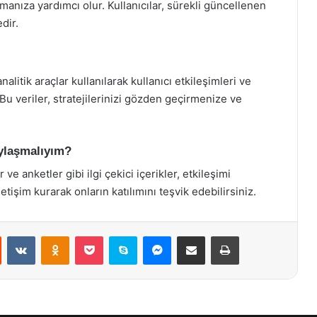
pmanıza yardımcı olur. Kullanıcılar, sürekli güncellenen
dir.
litik araçlar kullanılarak kullanıcı etkileşimleri ve
 Bu veriler, stratejilerinizi gözden geçirmenize ve
aylaşmalıyım?
 ve anketler gibi ilgi çekici içerikler, etkileşimi
 iletişim kurarak onların katılımını teşvik edebilirsiniz.
st
Reddit
VKontakte
Odnoklassniki
Pocket
Skype
Messenger
E-Posta ile paylaş
Yazdır