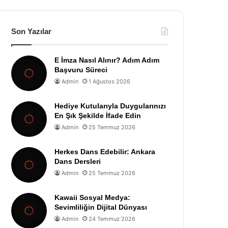
Son Yazılar
E İmza Nasıl Alınır? Adım Adım
Başvuru Süreci
Admin
1 Ağustos 2026
Hediye Kutularıyla Duygularınızı
En Şık Şekilde İfade Edin
Admin
25 Temmuz 2026
Herkes Dans Edebilir: Ankara
Dans Dersleri
Admin
25 Temmuz 2026
Kawaii Sosyal Medya:
Sevimliliğin Dijital Dünyası
Admin
24 Temmuz 2026