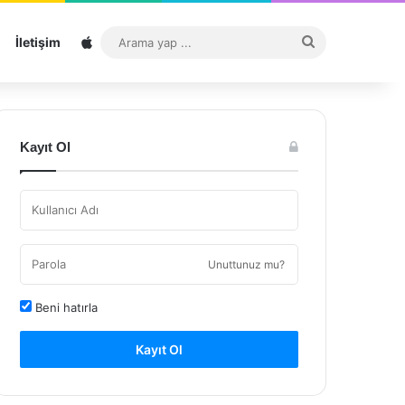
Sitemap
Arama
İletişim
yap
...
Kayıt Ol
Unuttunuz mu?
Beni hatırla
Kayıt Ol