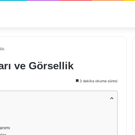
lik
rı ve Görsellik
3 dakika okuma süresi
lanımı
nler