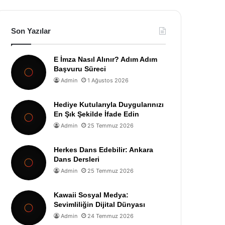
Son Yazılar
E İmza Nasıl Alınır? Adım Adım
Başvuru Süreci
Admin
1 Ağustos 2026
Hediye Kutularıyla Duygularınızı
En Şık Şekilde İfade Edin
Admin
25 Temmuz 2026
Herkes Dans Edebilir: Ankara
Dans Dersleri
Admin
25 Temmuz 2026
Kawaii Sosyal Medya:
Sevimliliğin Dijital Dünyası
Admin
24 Temmuz 2026