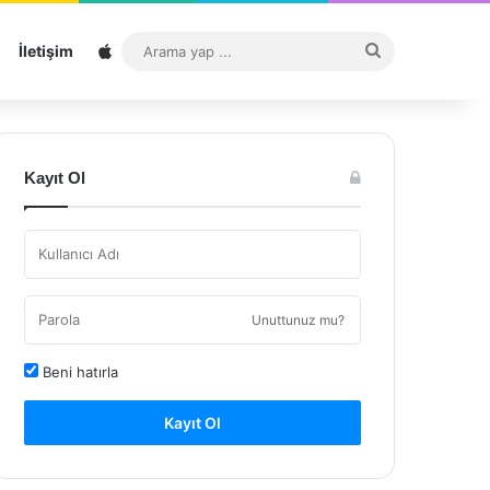
Sitemap
Arama
İletişim
yap
...
Kayıt Ol
Unuttunuz mu?
Beni hatırla
Kayıt Ol