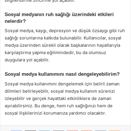
bilgilendirme zincirine yol açabilir.
Sosyal medyanın ruh sağlığı üzerindeki etkileri
nelerdir?
Sosyal medya, kaygı, depresyon ve düşük özsaygı gibi ruh
sağlığı sorunlarına katkıda bulunabilir. Kullanıcılar, sosyal
medya üzerinden sürekli olarak başkalarının hayatlarıyla
karşılaştırma yapma eğilimindedir, bu da olumsuz
duygulara yol açabilir.
Sosyal medya kullanımını nasıl dengeleyebilirim?
Sosyal medya kullanımını dengelemek için belirli zaman
dilimleri belirleyebilir, sosyal medya kullanım sürenizi
izleyebilir ve gerçek hayattaki etkinliklere de zaman
ayırabilirsiniz. Bu denge, hem ruh sağlığınızı hem de
sosyal ilişkilerinizi korumanıza yardımcı olacaktır.
Facebook
X
LinkedIn
Tumblr
Pinterest
Reddit
VKontakte
Odnok