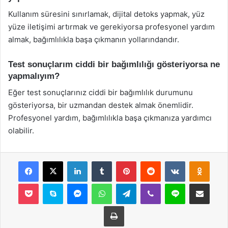
Kullanım süresini sınırlamak, dijital detoks yapmak, yüz
yüze iletişimi artırmak ve gerekiyorsa profesyonel yardım
almak, bağımlılıkla başa çıkmanın yollarındandır.
Test sonuçlarım ciddi bir bağımlılığı gösteriyorsa ne
yapmalıyım?
Eğer test sonuçlarınız ciddi bir bağımlılık durumunu
gösteriyorsa, bir uzmandan destek almak önemlidir.
Profesyonel yardım, bağımlılıkla başa çıkmanıza yardımcı
olabilir.
Facebook
X
LinkedIn
Tumblr
Pinterest
Reddit
VKontakte
Odnok
Pocket
Skype
Messenger
WhatsApp
Telegram
Viber
Line
E-Posta ile payla
Yazdır