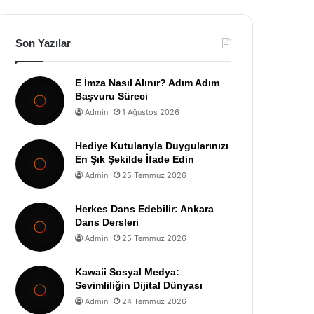
Son Yazılar
E İmza Nasıl Alınır? Adım Adım
Başvuru Süreci
Admin
1 Ağustos 2026
Hediye Kutularıyla Duygularınızı
En Şık Şekilde İfade Edin
Admin
25 Temmuz 2026
Herkes Dans Edebilir: Ankara
Dans Dersleri
Admin
25 Temmuz 2026
Kawaii Sosyal Medya:
Sevimliliğin Dijital Dünyası
Admin
24 Temmuz 2026