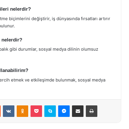
leri nelerdir?
me biçimlerini değiştirir, iş dünyasında fırsatları artırır
bulunur.
 nelerdir?
alık gibi durumlar, sosyal medya dilinin olumsuz
llanabilirim?
l tercih etmek ve etkileşimde bulunmak, sosyal medya
st
Reddit
VKontakte
Odnoklassniki
Pocket
Skype
Messenger
E-Posta ile paylaş
Yazdır