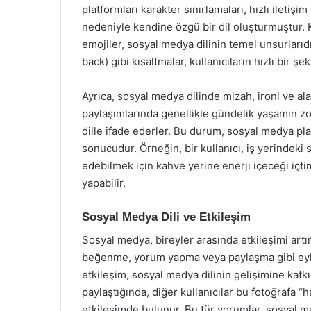
platformları karakter sınırlamaları, hızlı iletişi
nedeniyle kendine özgü bir dil oluşturmuştur. Kı
emojiler, sosyal medya dilinin temel unsurlarıd
back) gibi kısaltmalar, kullanıcıların hızlı bir şe
Ayrıca, sosyal medya dilinde mizah, ironi ve alay 
paylaşımlarında genellikle gündelik yaşamın zor
dille ifade ederler. Bu durum, sosyal medya pla
sonucudur. Örneğin, bir kullanıcı, iş yerindeki 
edebilmek için kahve yerine enerji içeceği içti
yapabilir.
Sosyal Medya Dili ve Etkileşim
Sosyal medya, bireyler arasında etkileşimi artıra
beğenme, yorum yapma veya paylaşma gibi eyle
etkileşim, sosyal medya dilinin gelişimine katkı
paylaştığında, diğer kullanıcılar bu fotoğrafa “
etkileşimde bulunur. Bu tür yorumlar, sosyal me