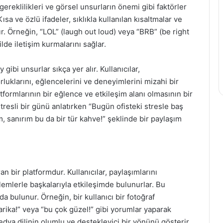
m gereklilikleri ve görsel unsurların önemi gibi faktörler
sa ve özlü ifadeler, sıklıkla kullanılan kısaltmalar ve
ır. Örneğin, “LOL” (laugh out loud) veya “BRB” (be right
kilde iletişim kurmalarını sağlar.
gibi unsurlar sıkça yer alır. Kullanıcılar,
luklarını, eğlencelerini ve deneyimlerini mizahi bir
tformlarının bir eğlence ve etkileşim alanı olmasının bir
stresli bir günü anlatırken “Bugün ofisteki stresle baş
m, sanırım bu da bir tür kahve!” şeklinde bir paylaşım
n bir platformdur. Kullanıcılar, paylaşımlarını
mlerle başkalarıyla etkileşimde bulunurlar. Bu
da bulunur. Örneğin, bir kullanıcı bir fotoğraf
harika!” veya “bu çok güzel!” gibi yorumlar yaparak
dya dilinin olumlu ve destekleyici bir yönünü gösterir.