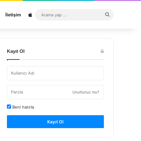
Sitemap
Arama
İletişim
yap
...
Kayıt Ol
Unuttunuz mu?
Beni hatırla
Kayıt Ol