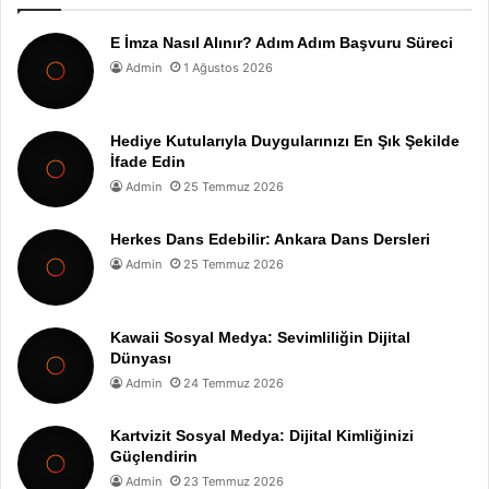
E İmza Nasıl Alınır? Adım Adım Başvuru Süreci
Admin
1 Ağustos 2026
Hediye Kutularıyla Duygularınızı En Şık Şekilde
İfade Edin
Admin
25 Temmuz 2026
Herkes Dans Edebilir: Ankara Dans Dersleri
Admin
25 Temmuz 2026
Kawaii Sosyal Medya: Sevimliliğin Dijital
Dünyası
Admin
24 Temmuz 2026
Kartvizit Sosyal Medya: Dijital Kimliğinizi
Güçlendirin
Admin
23 Temmuz 2026