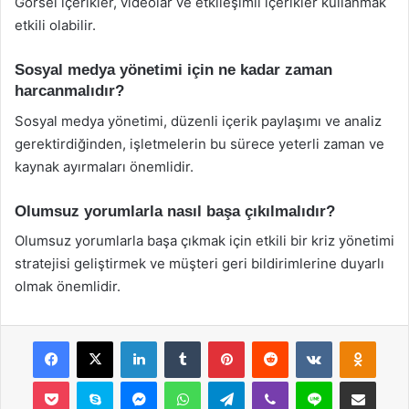
Görsel içerikler, videolar ve etkileşimli içerikler kullanmak
etkili olabilir.
Sosyal medya yönetimi için ne kadar zaman
harcanmalıdır?
Sosyal medya yönetimi, düzenli içerik paylaşımı ve analiz
gerektirdiğinden, işletmelerin bu sürece yeterli zaman ve
kaynak ayırmaları önemlidir.
Olumsuz yorumlarla nasıl başa çıkılmalıdır?
Olumsuz yorumlarla başa çıkmak için etkili bir kriz yönetimi
stratejisi geliştirmek ve müşteri geri bildirimlerine duyarlı
olmak önemlidir.
Facebook
X
LinkedIn
Tumblr
Pinterest
Reddit
VKontakte
Odnok
Pocket
Skype
Messenger
WhatsApp
Telegram
Viber
Line
E-Posta ile payla