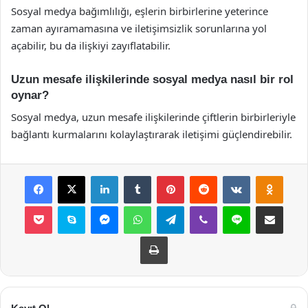
Sosyal medya bağımlılığı, eşlerin birbirlerine yeterince
zaman ayıramamasına ve iletişimsizlik sorunlarına yol
açabilir, bu da ilişkiyi zayıflatabilir.
Uzun mesafe ilişkilerinde sosyal medya nasıl bir rol
oynar?
Sosyal medya, uzun mesafe ilişkilerinde çiftlerin birbirleriyle
bağlantı kurmalarını kolaylaştırarak iletişimi güçlendirebilir.
Facebook
X
LinkedIn
Tumblr
Pinterest
Reddit
VKontakte
Odnok
Pocket
Skype
Messenger
WhatsApp
Telegram
Viber
Line
E-Posta ile payla
Yazdır