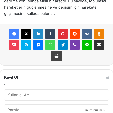
getirme konusunda etkili bir araçtır. Bu sayede, toplumsal
hareketlerin güçlenmesine ve değişim için harekete
geçilmesine katkıda bulunur.
Facebook
X
LinkedIn
Tumblr
Pinterest
Reddit
VKontakte
Odnok
Pocket
Skype
Messenger
WhatsApp
Telegram
Viber
Line
E-Posta ile payla
Yazdır
Kayıt Ol
Unuttunuz mu?