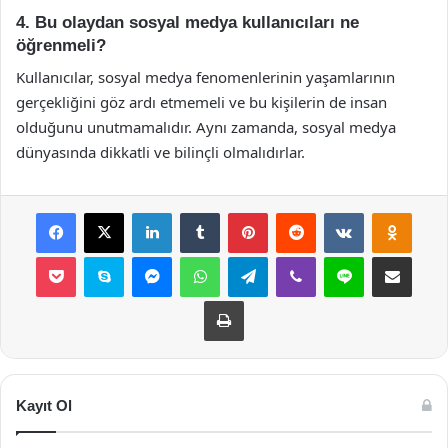
4. Bu olaydan sosyal medya kullanıcıları ne
öğrenmeli?
Kullanıcılar, sosyal medya fenomenlerinin yaşamlarının
gerçekliğini göz ardı etmemeli ve bu kişilerin de insan
olduğunu unutmamalıdır. Aynı zamanda, sosyal medya
dünyasında dikkatli ve bilinçli olmalıdırlar.
Facebook
X
LinkedIn
Tumblr
Pinterest
Reddit
VKontakte
Odnok
Pocket
Skype
Messenger
WhatsApp
Telegram
Viber
Line
E-Posta ile payla
Yazdır
Kayıt Ol