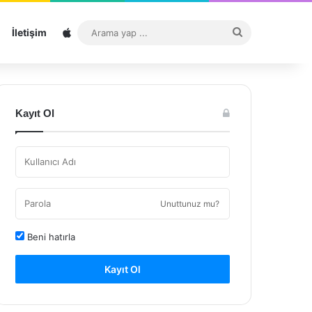
Sitemap
Arama
İletişim
yap
...
Kayıt Ol
Unuttunuz mu?
Beni hatırla
Kayıt Ol