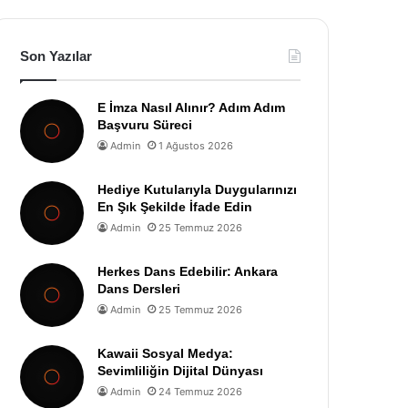
Son Yazılar
E İmza Nasıl Alınır? Adım Adım
Başvuru Süreci
Admin
1 Ağustos 2026
Hediye Kutularıyla Duygularınızı
En Şık Şekilde İfade Edin
Admin
25 Temmuz 2026
Herkes Dans Edebilir: Ankara
Dans Dersleri
Admin
25 Temmuz 2026
Kawaii Sosyal Medya:
Sevimliliğin Dijital Dünyası
Admin
24 Temmuz 2026