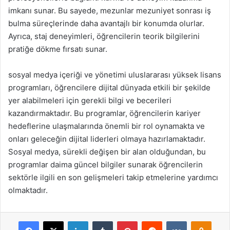
imkanı sunar. Bu sayede, mezunlar mezuniyet sonrası iş
bulma süreçlerinde daha avantajlı bir konumda olurlar.
Ayrıca, staj deneyimleri, öğrencilerin teorik bilgilerini
pratiğe dökme fırsatı sunar.
sosyal medya içeriği ve yönetimi uluslararası yüksek lisans
programları, öğrencilere dijital dünyada etkili bir şekilde
yer alabilmeleri için gerekli bilgi ve becerileri
kazandırmaktadır. Bu programlar, öğrencilerin kariyer
hedeflerine ulaşmalarında önemli bir rol oynamakta ve
onları geleceğin dijital liderleri olmaya hazırlamaktadır.
Sosyal medya, sürekli değişen bir alan olduğundan, bu
programlar daima güncel bilgiler sunarak öğrencilerin
sektörle ilgili en son gelişmeleri takip etmelerine yardımcı
olmaktadır.
Facebook
X
LinkedIn
Tumblr
Pinterest
Reddit
VKontakte
Odnok