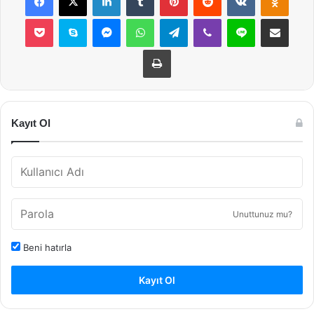
Pocket
Skype
Messenger
WhatsApp
Telegram
Viber
Line
E-Posta ile payla
Yazdır
Kayıt Ol
Unuttunuz mu?
Beni hatırla
Kayıt Ol