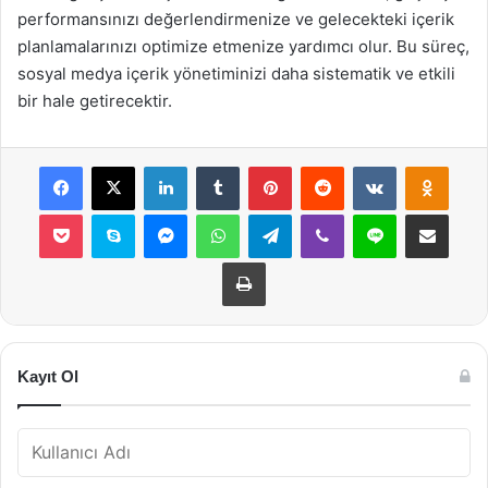
performansınızı değerlendirmenize ve gelecekteki içerik
planlamalarınızı optimize etmenize yardımcı olur. Bu süreç,
sosyal medya içerik yönetiminizi daha sistematik ve etkili
bir hale getirecektir.
Facebook
X
LinkedIn
Tumblr
Pinterest
Reddit
VKontakte
Odnok
Pocket
Skype
Messenger
WhatsApp
Telegram
Viber
Line
E-Posta ile payla
Yazdır
Kayıt Ol