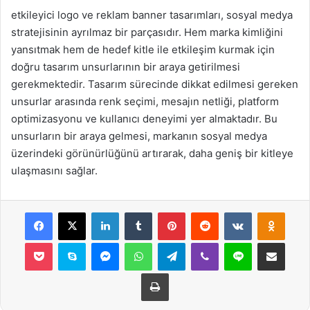
etkileyici logo ve reklam banner tasarımları, sosyal medya
stratejisinin ayrılmaz bir parçasıdır. Hem marka kimliğini
yansıtmak hem de hedef kitle ile etkileşim kurmak için
doğru tasarım unsurlarının bir araya getirilmesi
gerekmektedir. Tasarım sürecinde dikkat edilmesi gereken
unsurlar arasında renk seçimi, mesajın netliği, platform
optimizasyonu ve kullanıcı deneyimi yer almaktadır. Bu
unsurların bir araya gelmesi, markanın sosyal medya
üzerindeki görünürlüğünü artırarak, daha geniş bir kitleye
ulaşmasını sağlar.
Facebook
X
LinkedIn
Tumblr
Pinterest
Reddit
VKontakte
Odnok
Pocket
Skype
Messenger
WhatsApp
Telegram
Viber
Line
E-Posta ile payla
Yazdır