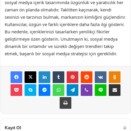
sosyal medya içerik tasarımında özgünlük ve yaratıcılık her
zaman ön planda olmalıdır. Taklitten kaçınarak, kendi
sesinizi ve tarzınızı bulmak, markanızın kimliğini güçlendirir.
Kullanıcılar, özgün ve farklı içeriklere daha fazla ilgi gösterir.
Bu nedenle, içeriklerinizi tasarlarken yenilikçi fikirler
geliştirmeye özen gösterin. Unutmayın ki, sosyal medya
dinamik bir ortamdır ve sürekli değişen trendleri takip
etmek, başarılı bir sosyal medya stratejisi için gereklidir.
Facebook
X
LinkedIn
Tumblr
Pinterest
Reddit
VKontakte
Odnok
Pocket
Skype
Messenger
WhatsApp
Telegram
Viber
Line
E-Posta ile payla
Yazdır
Kayıt Ol