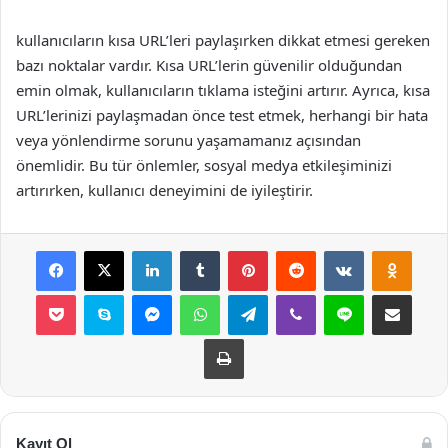
kullanıcıların kısa URL’leri paylaşırken dikkat etmesi gereken
bazı noktalar vardır. Kısa URL’lerin güvenilir olduğundan
emin olmak, kullanıcıların tıklama isteğini artırır. Ayrıca, kısa
URL’lerinizi paylaşmadan önce test etmek, herhangi bir hata
veya yönlendirme sorunu yaşamamanız açısından
önemlidir. Bu tür önlemler, sosyal medya etkileşiminizi
artırırken, kullanıcı deneyimini de iyileştirir.
Facebook
X
LinkedIn
Tumblr
Pinterest
Reddit
VKontakte
Odnok
Pocket
Skype
Messenger
WhatsApp
Telegram
Viber
Line
E-Posta ile payla
Yazdır
Kayıt Ol