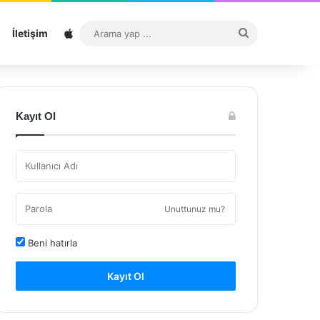
Sitemap
Arama
İletişim
yap
...
Kayıt Ol
Unuttunuz mu?
Beni hatırla
Kayıt Ol