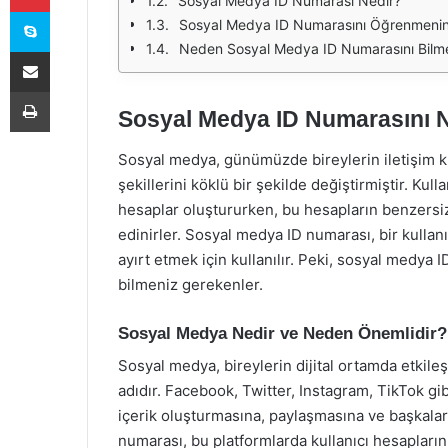
Sosyal Medya ID Numarası Nedir?
Skype
Sosyal Medya ID Numarasını Öğrenmenin 
Neden Sosyal Medya ID Numarasını Bilmel
E-Posta ile paylaş
Yazdır
Sosyal Medya ID Numarasını 
Sosyal medya, günümüzde bireylerin iletişim k
şekillerini köklü bir şekilde değiştirmiştir. Kul
hesaplar oluştururken, bu hesapların benzersiz
edinirler. Sosyal medya ID numarası, bir kullanı
ayırt etmek için kullanılır. Peki, sosyal medya
bilmeniz gerekenler.
Sosyal Medya Nedir ve Neden Önemlidir?
Sosyal medya, bireylerin dijital ortamda etkil
adıdır. Facebook, Twitter, Instagram, TikTok gi
içerik oluşturmasına, paylaşmasına ve başkalar
numarası, bu platformlarda kullanıcı hesapların