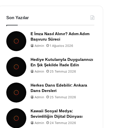
Son Yazılar
E İmza Nasıl Alınır? Adım Adım
Başvuru Süreci
Admin
1 Ağustos 2026
Hediye Kutularıyla Duygularınızı
En Şık Şekilde İfade Edin
Admin
25 Temmuz 2026
Herkes Dans Edebilir: Ankara
Dans Dersleri
Admin
25 Temmuz 2026
Kawaii Sosyal Medya:
Sevimliliğin Dijital Dünyası
Admin
24 Temmuz 2026