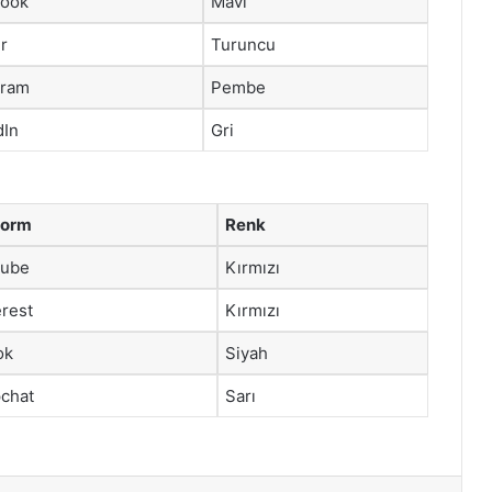
book
Mavi
r
Turuncu
gram
Pembe
dIn
Gri
form
Renk
Tube
Kırmızı
erest
Kırmızı
ok
Siyah
chat
Sarı