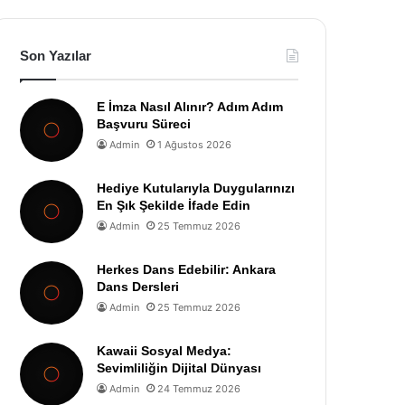
Son Yazılar
E İmza Nasıl Alınır? Adım Adım
Başvuru Süreci
Admin
1 Ağustos 2026
Hediye Kutularıyla Duygularınızı
En Şık Şekilde İfade Edin
Admin
25 Temmuz 2026
Herkes Dans Edebilir: Ankara
Dans Dersleri
Admin
25 Temmuz 2026
Kawaii Sosyal Medya:
Sevimliliğin Dijital Dünyası
Admin
24 Temmuz 2026