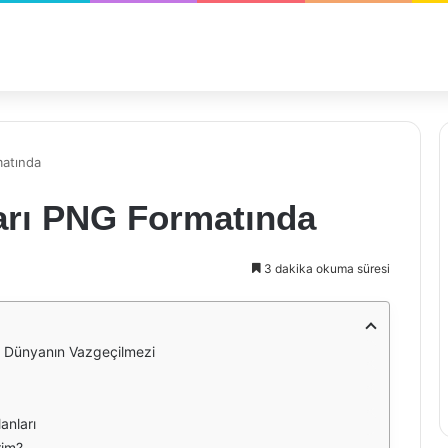
matında
arı PNG Formatında
3 dakika okuma süresi
l Dünyanın Vazgeçilmezi
anları
rim?