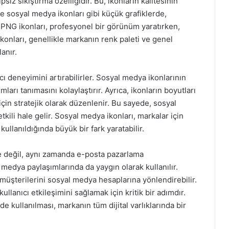
ız sıkıştırma özelliğidir. Bu, ikonların kalitesinin
e sosyal medya ikonları gibi küçük grafiklerde,
i PNG ikonları, profesyonel bir görünüm yaratırken,
konları, genellikle markanın renk paleti ve genel
anır.
ıcı deneyimini artırabilirler. Sosyal medya ikonlarının
rmları tanımasını kolaylaştırır. Ayrıca, ikonların boyutları
 için stratejik olarak düzenlenir. Bu sayede, sosyal
li hale gelir. Sosyal medya ikonları, markalar için
kullanıldığında büyük bir fark yaratabilir.
de değil, aynı zamanda e-posta pazarlama
 medya paylaşımlarında da yaygın olarak kullanılır.
e müşterilerini sosyal medya hesaplarına yönlendirebilir.
ullanıcı etkileşimini sağlamak için kritik bir adımdır.
lde kullanılması, markanın tüm dijital varlıklarında bir