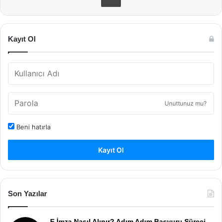
Kayıt Ol
Unuttunuz mu?
Beni hatırla
Kayıt Ol
Son Yazılar
E İmza Nasıl Alınır? Adım Adım Başvuru Süreci