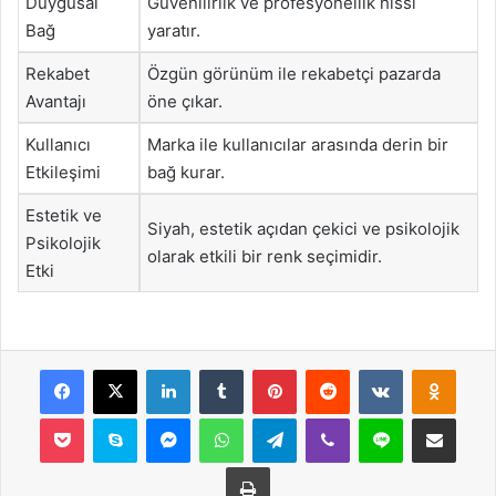
Duygusal
Güvenilirlik ve profesyonellik hissi
Bağ
yaratır.
Rekabet
Özgün görünüm ile rekabetçi pazarda
Avantajı
öne çıkar.
Kullanıcı
Marka ile kullanıcılar arasında derin bir
Etkileşimi
bağ kurar.
Estetik ve
Siyah, estetik açıdan çekici ve psikolojik
Psikolojik
olarak etkili bir renk seçimidir.
Etki
Facebook
X
LinkedIn
Tumblr
Pinterest
Reddit
VKontakte
Odnok
Pocket
Skype
Messenger
WhatsApp
Telegram
Viber
Line
E-Posta ile payla
Yazdır