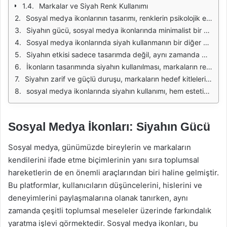
Markalar ve Siyah Renk Kullanımı
Sosyal medya ikonlarının tasarımı, renklerin psikolojik etkisi açısından büyük bir öneme sahiptir. Siyah, genellikle güç, otorite ve zarafet olarak algılanırken, sosyal medya platformları bu rengi kullanarak marka imajlarını pekiştirebilirler. Siyahın bu güçlü nitelikleri, sosyal medya ikonları aracılığıyla kullanıcıların dikkatini çekebilir ve markanın ciddiyetini vurgulayabilir. Özellikle lüks markalar, siyahı tercih ederek kaliteli ve prestijli bir imaj oluşturmayı hedefler.
Siyahın gücü, sosyal medya ikonlarında minimalist bir estetik yaratma potansiyeline sahiptir. Minimalizm, karmaşadan uzak durarak kullanıcıların dikkatini doğrudan ana mesajlara yönlendirmeyi sağlar. Bu nedenle, siyah ikonlar, sade ve etkili bir iletişim aracı olarak öne çıkar. Kullanıcılar, temiz hatları ve net tasarımları sayesinde ikonları daha kolay tanıyabilir ve hatırlayabilir.
Sosyal medya ikonlarında siyah kullanmanın bir diğer avantajı, farklı arka planlarla uyum sağlamasıdır. Siyah, hemen hemen her renkle kombinlenebilir. Bu özellik, ikonların farklı platformlarda, web sitelerinde veya uygulamalarda tutarlı bir şekilde kullanılmasına olanak tanır. Aynı zamanda, siyah ikonlar gece modunda da etkileyici görünür, bu da kullanıcı deneyimini artırabilir.
Siyahın etkisi sadece tasarımda değil, aynı zamanda markaların duygusal bağ kurma konusunda da kendini gösterir. Siyah, güvenilirlik ve profesyonellik hissi uyandırarak kullanıcıların markaya olan bağlılıklarını artırabilir. Bu bağlamda, sosyal medya ikonları, markaların hedef kitleleriyle daha derin bir ilişki kurmalarına yardımcı olabilir. Kullanıcılar, kendilerini güçlü ve etkili bir markanın parçası olarak hissetmek isteyebilirler.
İkonların tasarımında siyahın kullanılması, markaların rekabetçi bir pazarda öne çıkmasına yardımcı olabilir. Özgün ve dikkat çekici bir görünüm, kullanıcıların markayı hatırlamasını ve tercih etmesini kolaylaştırır. Özellikle sosyal medya platformlarında yoğun bir rekabetin olduğu günümüzde, etkili bir ikon tasarımı, kullanıcıların dikkatini çekmek için kritik bir faktördür.
Siyahın zarif ve güçlü duruşu, markaların hedef kitleleriyle daha derin bir bağ kurmalarına olanak tanır. Kullanıcılar, siyah ikonları gördüklerinde, bu ikonların arkasındaki markanın güçlü bir imaj sergilediğini algılarlar. Bu algı, markanın sosyal medya üzerindeki etkinliğini artırabilir ve kullanıcıların marka ile olan etkileşimlerini güçlendirebilir.
sosyal medya ikonlarında siyahın kullanımı, hem estetik hem de psikolojik açıdan önemli avantajlar sunmaktadır. Markalar, bu güçlü rengi kullanarak kendilerini daha etkili bir şekilde ifade edebilir ve kullanıcıların dikkatini çekebilirler. Siyah, sosyal medya ikonları aracılığıyla güç, otorite ve zarafet gibi duyguları yansıtmak için mükemmel bir seçimdir.
Sosyal Medya İkonları: Siyahın Gücü
Sosyal medya, günümüzde bireylerin ve markaların
kendilerini ifade etme biçimlerinin yanı sıra toplumsal
hareketlerin de en önemli araçlarından biri haline gelmiştir.
Bu platformlar, kullanıcıların düşüncelerini, hislerini ve
deneyimlerini paylaşmalarına olanak tanırken, aynı
zamanda çeşitli toplumsal meseleler üzerinde farkındalık
yaratma işlevi görmektedir. Sosyal medya ikonları, bu