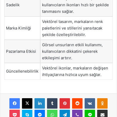
Sadelik
kullanıcıların ikonları hızlı bir şekilde
tanımasını sağlar.
Vektörel tasarım, markaların renk
Marka Kimliği
paletlerini ve stillerini yansıtacak
şekilde özelleştirilebilir.
Görsel unsurların etkili kullanımı,
Pazarlama Etkisi
kullanıcıların dikkatini çekerek
etkileşimi artırır.
Vektörel ikonlar, markaların değişen
Güncellenebilirlik
ihtiyaçlarına hızlıca uyum sağlar.
Facebook
X
LinkedIn
Tumblr
Pinterest
Reddit
VKontakte
Odnok
Pocket
Skype
Messenger
WhatsApp
Telegram
Viber
Line
E-Posta ile payla