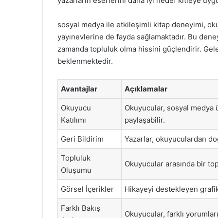
yazarların eserlerini daha iyi hedef kitleye uyg
sosyal medya ile etkileşimli kitap deneyimi, ok
yayınevlerine de fayda sağlamaktadır. Bu deney
zamanda topluluk olma hissini güçlendirir. Gele
beklenmektedir.
Avantajlar
Açıklamalar
Okuyucu
Okuyucular, sosyal medya üz
Katılımı
paylaşabilir.
Geri Bildirim
Yazarlar, okuyuculardan doğr
Topluluk
Okuyucular arasında bir top
Oluşumu
Görsel İçerikler
Hikayeyi destekleyen grafikl
Farklı Bakış
Okuyucular, farklı yorumlar