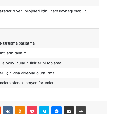
zarların yeni projeleri için ilham kaynağı olabilir.
e tartışma başlatma.
ntıların tanıtımı.
 ile okuyucuların fikirlerini toplama.
eri için kısa videolar oluşturma.
ışmalara olanak tanıyan forumlar.
st
Reddit
VKontakte
Odnoklassniki
Pocket
Skype
Messenger
E-Posta ile paylaş
Yazdır