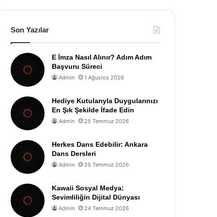
Son Yazılar
E İmza Nasıl Alınır? Adım Adım
Başvuru Süreci
Admin
1 Ağustos 2026
Hediye Kutularıyla Duygularınızı
En Şık Şekilde İfade Edin
Admin
25 Temmuz 2026
Herkes Dans Edebilir: Ankara
Dans Dersleri
Admin
25 Temmuz 2026
Kawaii Sosyal Medya:
Sevimliliğin Dijital Dünyası
Admin
24 Temmuz 2026