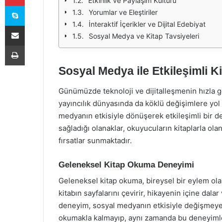
Etkinlik ve Paylaşım Kültürü
Skype
Yorumlar ve Eleştiriler
İnteraktif İçerikler ve Dijital Edebiyat
E-Posta ile paylaş
Sosyal Medya ve Kitap Tavsiyeleri
Yazdır
Sosyal Medya ile Etkileşimli K
Günümüzde teknoloji ve dijitalleşmenin hızla g
yayıncılık dünyasında da köklü değişimlere yol 
medyanın etkisiyle dönüşerek etkileşimli bir 
sağladığı olanaklar, okuyucuların kitaplarla ola
fırsatlar sunmaktadır.
Geleneksel Kitap Okuma Deneyimi
Geleneksel kitap okuma, bireysel bir eylem olar
kitabın sayfalarını çevirir, hikayenin içine da
deneyim, sosyal medyanın etkisiyle değişmeye b
okumakla kalmayıp, aynı zamanda bu deneyiml