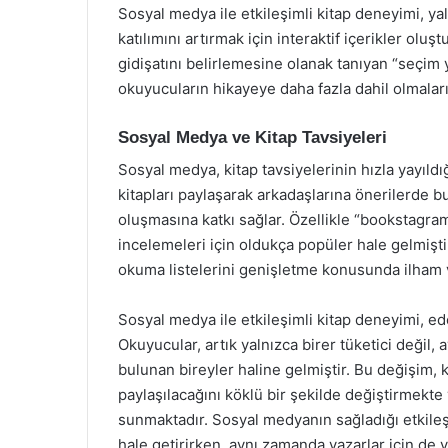
Sosyal medya ile etkileşimli kitap deneyimi, yal
katılımını artırmak için interaktif içerikler olu
gidişatını belirlemesine olanak tanıyan “seçim ya
okuyucuların hikayeye daha fazla dahil olmalar
Sosyal Medya ve Kitap Tavsiyeleri
Sosyal medya, kitap tavsiyelerinin hızla yayıldığ
kitapları paylaşarak arkadaşlarına önerilerde b
oluşmasına katkı sağlar. Özellikle “bookstagram”
incelemeleri için oldukça popüler hale gelmişti
okuma listelerini genişletme konusunda ilham 
Sosyal medya ile etkileşimli kitap deneyimi, ed
Okuyucular, artık yalnızca birer tüketici değil,
bulunan bireyler haline gelmiştir. Bu değişim, ki
paylaşılacağını köklü bir şekilde değiştirmekte
sunmaktadır. Sosyal medyanın sağladığı etkileşi
hale getirirken, aynı zamanda yazarlar için de 