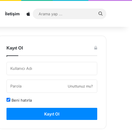
Sitemap
Arama
İletişim
yap
...
Kayıt Ol
Unuttunuz mu?
Beni hatırla
Kayıt Ol