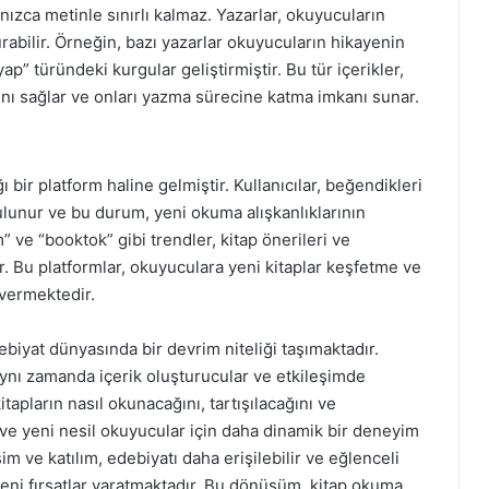
nızca metinle sınırlı kalmaz. Yazarlar, okuyucuların
şturabilir. Örneğin, bazı yazarlar okuyucuların hikayenin
p” türündeki kurgular geliştirmiştir. Bu tür içerikler,
ını sağlar ve onları yazma sürecine katma imkanı sunar.
ı bir platform haline gelmiştir. Kullanıcılar, beğendikleri
ulunur ve bu durum, yeni okuma alışkanlıklarının
 ve “booktok” gibi trendler, kitap önerileri ve
r. Bu platformlar, okuyuculara yeni kitaplar keşfetme ve
vermektedir.
ebiyat dünyasında bir devrim niteliği taşımaktadır.
 aynı zamanda içerik oluşturucular ve etkileşimde
tapların nasıl okunacağını, tartışılacağını ve
 ve yeni nesil okuyucular için daha dinamik bir deneyim
m ve katılım, edebiyatı daha erişilebilir ve eğlenceli
yeni fırsatlar yaratmaktadır. Bu dönüşüm, kitap okuma