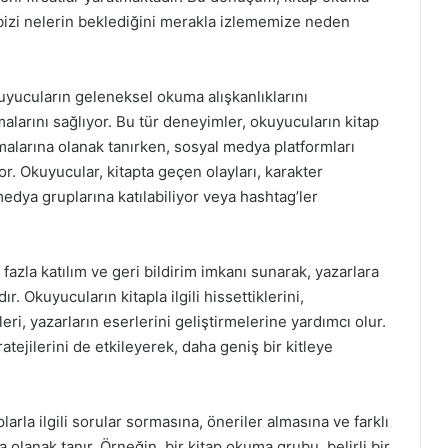
bizi nelerin beklediğini merakla izlememize neden
uyucuların geleneksel okuma alışkanlıklarını
alarını sağlıyor. Bu tür deneyimler, okuyucuların kitap
malarına olanak tanırken, sosyal medya platformları
or. Okuyucular, kitapta geçen olayları, karakter
medya gruplarına katılabiliyor veya hashtag’ler
fazla katılım ve geri bildirim imkanı sunarak, yazarlara
r. Okuyucuların kitapla ilgili hissettiklerini,
leri, yazarların eserlerini geliştirmelerine yardımcı olur.
ratejilerini de etkileyerek, daha geniş bir kitleye
rla ilgili sorular sormasına, öneriler almasına ve farklı
olanak tanır. Örneğin, bir kitap okuma grubu, belirli bir