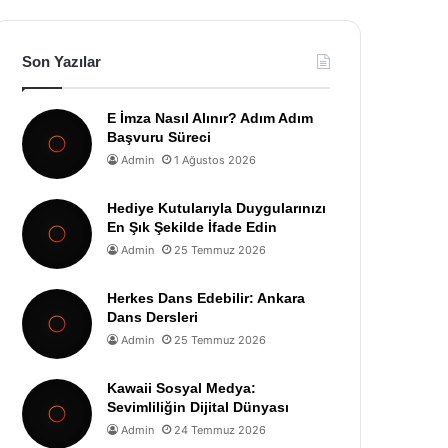
Son Yazılar
E İmza Nasıl Alınır? Adım Adım
Başvuru Süreci
Admin
1 Ağustos 2026
Hediye Kutularıyla Duygularınızı
En Şık Şekilde İfade Edin
Admin
25 Temmuz 2026
Herkes Dans Edebilir: Ankara
Dans Dersleri
Admin
25 Temmuz 2026
Kawaii Sosyal Medya:
Sevimliliğin Dijital Dünyası
Admin
24 Temmuz 2026