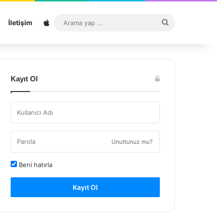
Sitemap
Arama
İletişim
yap
...
Kayıt Ol
Unuttunuz mu?
Beni hatırla
Kayıt Ol