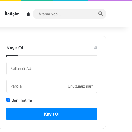
Sitemap
Arama
İletişim
yap
...
Kayıt Ol
Unuttunuz mu?
Beni hatırla
Kayıt Ol