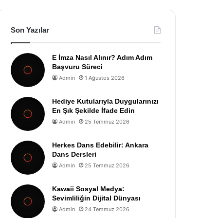
Son Yazılar
E İmza Nasıl Alınır? Adım Adım
Başvuru Süreci
Admin
1 Ağustos 2026
Hediye Kutularıyla Duygularınızı
En Şık Şekilde İfade Edin
Admin
25 Temmuz 2026
Herkes Dans Edebilir: Ankara
Dans Dersleri
Admin
25 Temmuz 2026
Kawaii Sosyal Medya:
Sevimliliğin Dijital Dünyası
Admin
24 Temmuz 2026