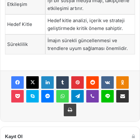
İyi bir sosyal medya imajı, takipçilerle
Etkileşim
etkileşimi artırır.
Hedef kitle analizi, içerik ve strateji
Hedef Kitle
geliştirmede kritik öneme sahiptir.
İmajın sürekli güncellenmesi ve
Süreklilik
trendlere uyum sağlaması önemlidir.
Facebook
X
LinkedIn
Tumblr
Pinterest
Reddit
VKontakte
Odnok
Pocket
Skype
Messenger
WhatsApp
Telegram
Viber
Line
E-Posta ile payla
Yazdır
Kayıt Ol