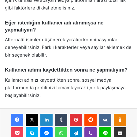
içerik teması ve sosyal medya platformları arası tutarlılık
gibi faktörlere dikkat etmelisiniz.
Eğer istediğim kullanıcı adı alınmışsa ne
yapmalıyım?
Alternatif isimler düşünerek yaratıcı kombinasyonlar
deneyebilirsiniz. Farklı karakterler veya sayılar eklemek de
bir seçenek olabilir.
Kullanıcı adımı kaydettikten sonra ne yapmalıyım?
Kullanıcı adınızı kaydettikten sonra, sosyal medya
platformunda profilinizi tamamlayarak içerik paylaşmaya
başlayabilirsiniz.
Facebook
X
LinkedIn
Tumblr
Pinterest
Reddit
VKontakte
Odnok
Pocket
Skype
Messenger
WhatsApp
Telegram
Viber
Line
E-Posta ile payla