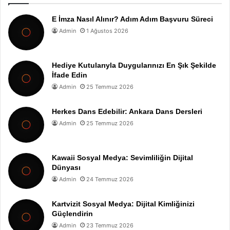
E İmza Nasıl Alınır? Adım Adım Başvuru Süreci
Admin
1 Ağustos 2026
Hediye Kutularıyla Duygularınızı En Şık Şekilde
İfade Edin
Admin
25 Temmuz 2026
Herkes Dans Edebilir: Ankara Dans Dersleri
Admin
25 Temmuz 2026
Kawaii Sosyal Medya: Sevimliliğin Dijital
Dünyası
Admin
24 Temmuz 2026
Kartvizit Sosyal Medya: Dijital Kimliğinizi
Güçlendirin
Admin
23 Temmuz 2026