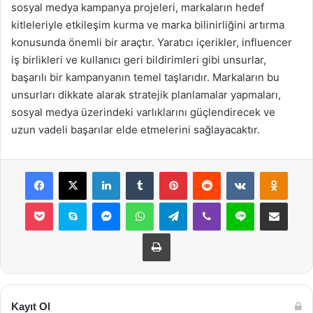
sosyal medya kampanya projeleri, markaların hedef
kitleleriyle etkileşim kurma ve marka bilinirliğini artırma
konusunda önemli bir araçtır. Yaratıcı içerikler, influencer
iş birlikleri ve kullanıcı geri bildirimleri gibi unsurlar,
başarılı bir kampanyanın temel taşlarıdır. Markaların bu
unsurları dikkate alarak stratejik planlamalar yapmaları,
sosyal medya üzerindeki varlıklarını güçlendirecek ve
uzun vadeli başarılar elde etmelerini sağlayacaktır.
Facebook
X
LinkedIn
Tumblr
Pinterest
Reddit
VKontakte
Odnok
Pocket
Skype
Messenger
WhatsApp
Telegram
Viber
Line
E-Posta ile payla
Yazdır
Kayıt Ol