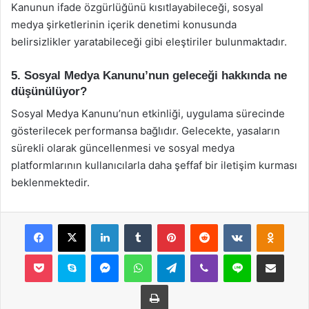
Kanunun ifade özgürlüğünü kısıtlayabileceği, sosyal
medya şirketlerinin içerik denetimi konusunda
belirsizlikler yaratabileceği gibi eleştiriler bulunmaktadır.
5. Sosyal Medya Kanunu’nun geleceği hakkında ne
düşünülüyor?
Sosyal Medya Kanunu’nun etkinliği, uygulama sürecinde
gösterilecek performansa bağlıdır. Gelecekte, yasaların
sürekli olarak güncellenmesi ve sosyal medya
platformlarının kullanıcılarla daha şeffaf bir iletişim kurması
beklenmektedir.
Facebook
X
LinkedIn
Tumblr
Pinterest
Reddit
VKontakte
Odnok
Pocket
Skype
Messenger
WhatsApp
Telegram
Viber
Line
E-Posta ile payla
Yazdır