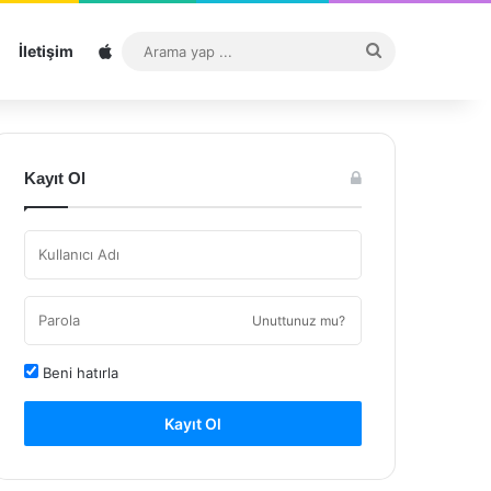
Sitemap
Arama
İletişim
yap
...
Kayıt Ol
Unuttunuz mu?
Beni hatırla
Kayıt Ol