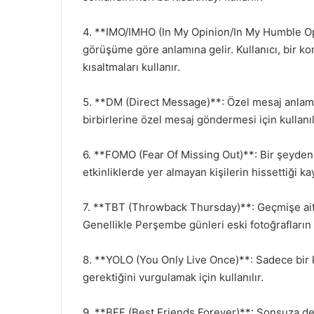
4. **IMO/IMHO (In My Opinion/In My Humble O
görüşüme göre anlamına gelir. Kullanıcı, bir k
kısaltmaları kullanır.
5. **DM (Direct Message)**: Özel mesaj anlamın
birbirlerine özel mesaj göndermesi için kullanıl
6. **FOMO (Fear Of Missing Out)**: Bir şeyden
etkinliklerde yer almayan kişilerin hissettiği ka
7. **TBT (Throwback Thursday)**: Geçmişe ait bi
Genellikle Perşembe günleri eski fotoğrafların pa
8. **YOLO (You Only Live Once)**: Sadece bir k
gerektiğini vurgulamak için kullanılır.
9. **BFF (Best Friends Forever)**: Sonsuza dek 