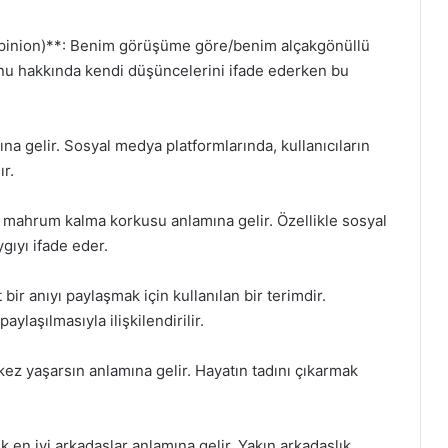
pinion)**: Benim görüşüme göre/benim alçakgönüllü
onu hakkında kendi düşüncelerini ifade ederken bu
a gelir. Sosyal medya platformlarında, kullanıcıların
ır.
 mahrum kalma korkusu anlamına gelir. Özellikle sosyal
ygıyı ifade eder.
r anıyı paylaşmak için kullanılan bir terimdir.
ylaşılmasıyla ilişkilendirilir.
ez yaşarsın anlamına gelir. Hayatın tadını çıkarmak
en iyi arkadaşlar anlamına gelir. Yakın arkadaşlık