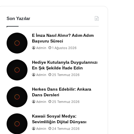
Son Yazılar
E İmza Nasıl Alınır? Adım Adım
Başvuru Süreci
Admin
1 Ağustos 2026
Hediye Kutularıyla Duygularınızı
En Şık Şekilde İfade Edin
Admin
25 Temmuz 2026
Herkes Dans Edebilir: Ankara
Dans Dersleri
Admin
25 Temmuz 2026
Kawaii Sosyal Medya:
Sevimliliğin Dijital Dünyası
Admin
24 Temmuz 2026