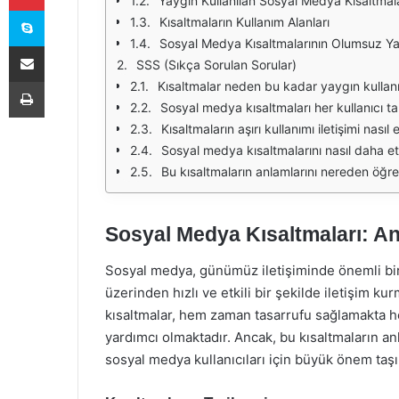
Yaygın Kullanılan Sosyal Medya Kısaltmala
Skype
Kısaltmaların Kullanım Alanları
Sosyal Medya Kısaltmalarının Olumsuz Ya
E-Posta ile paylaş
SSS (Sıkça Sorulan Sorular)
Yazdır
Kısaltmalar neden bu kadar yaygın kullanı
Sosyal medya kısaltmaları her kullanıcı ta
Kısaltmaların aşırı kullanımı iletişimi nasıl 
Sosyal medya kısaltmalarını nasıl daha etk
Bu kısaltmaların anlamlarını nereden öğre
Sosyal Medya Kısaltmaları: An
Sosyal medya, günümüz iletişiminde önemli bir y
üzerinden hızlı ve etkili bir şekilde iletişim ku
kısaltmalar, hem zaman tasarrufu sağlamakta he
yardımcı olmaktadır. Ancak, bu kısaltmaların anl
sosyal medya kullanıcıları için büyük önem taşı