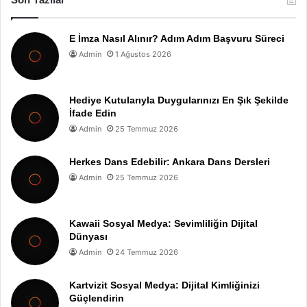
E İmza Nasıl Alınır? Adım Adım Başvuru Süreci
Admin
1 Ağustos 2026
Hediye Kutularıyla Duygularınızı En Şık Şekilde
İfade Edin
Admin
25 Temmuz 2026
Herkes Dans Edebilir: Ankara Dans Dersleri
Admin
25 Temmuz 2026
Kawaii Sosyal Medya: Sevimliliğin Dijital
Dünyası
Admin
24 Temmuz 2026
Kartvizit Sosyal Medya: Dijital Kimliğinizi
Güçlendirin