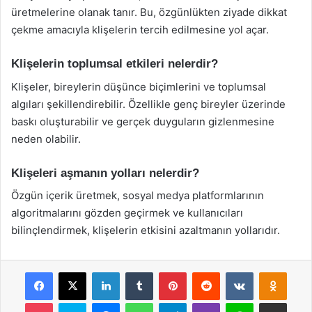
üretmelerine olanak tanır. Bu, özgünlükten ziyade dikkat
çekme amacıyla klişelerin tercih edilmesine yol açar.
Klişelerin toplumsal etkileri nelerdir?
Klişeler, bireylerin düşünce biçimlerini ve toplumsal
algıları şekillendirebilir. Özellikle genç bireyler üzerinde
baskı oluşturabilir ve gerçek duyguların gizlenmesine
neden olabilir.
Klişeleri aşmanın yolları nelerdir?
Özgün içerik üretmek, sosyal medya platformlarının
algoritmalarını gözden geçirmek ve kullanıcıları
bilinçlendirmek, klişelerin etkisini azaltmanın yollarıdır.
Facebook
X
LinkedIn
Tumblr
Pinterest
Reddit
VKontakte
Odnok
Pocket
Skype
Messenger
WhatsApp
Telegram
Viber
Line
E-Posta ile payla