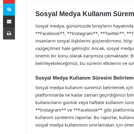
Skype
Sosyal Medya Kullanım Süre
E-Posta ile paylaş
Sosyal medya, günümüzde bireylerin hayatında ön
Yazdır
**Facebook**, **Instagram**, **Twitter**, **T
insanların sosyal ilişkilerini güçlendirmesi, bil
vazgeçilmez hale gelmiştir. Ancak, sosyal medy
önemli bir konu olarak karşımıza çıkmaktadır. 
belirleyebileceğimizi, bu sürenin etkilerini ve s
Sosyal Medya Kullanım Süresini Belirlem
Sosyal medya kullanım süremizi belirlemek için 
platformlarda ne kadar zaman geçirdiğimizi bi
kullanıcıların günlük veya haftalık kullanım süre
**Instagram** ve **Facebook** gibi platformlar, 
kullanım sürelerini raporlar. Bu raporlar, kullan
sosyal medya kullanımını sınırlamaları için öneml