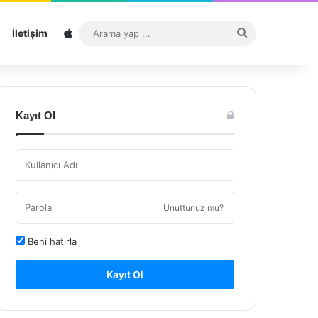
Sitemap
Arama
İletişim
yap
...
Kayıt Ol
Unuttunuz mu?
Beni hatırla
Kayıt Ol