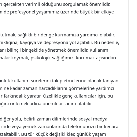
ın gerçekten verimli olduğunu sorgulamak önemlidir.
m de profesyonel yaşamımız üzerinde büyük bir etkiye
tutmak, sağlıklı bir denge kurmamıza yardımcı olabilir.
ıklığına, kaygıya ve depresyona yol açabilir. Bu nedenle,
ı bilinçli bir şekilde yönetmek önemlidir. Kullanım
amalar koymak, psikolojik sağlığımızı korumak açısından
ünlük kullanım sürelerini takip etmelerine olanak tanıyan
ların ne kadar zaman harcadıklarını görmelerine yardımcı
 farkındalık yaratır. Özellikle genç kullanıcılar için, bu
ığını önlemek adına önemli bir adım olabilir.
iğer yolu, belirli zaman dilimlerinde sosyal medya
lerinde veya yemek zamanlarında telefonunuzu bir kenara
zaltabilir. Bu tür küçük değişiklikler, günlük yaşam