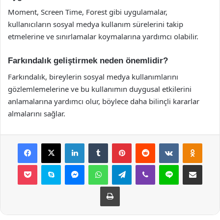
Moment, Screen Time, Forest gibi uygulamalar,
kullanıcıların sosyal medya kullanım sürelerini takip
etmelerine ve sınırlamalar koymalarına yardımcı olabilir.
Farkındalık geliştirmek neden önemlidir?
Farkındalık, bireylerin sosyal medya kullanımlarını
gözlemlemelerine ve bu kullanımın duygusal etkilerini
anlamalarına yardımcı olur, böylece daha bilinçli kararlar
almalarını sağlar.
Facebook
X
LinkedIn
Tumblr
Pinterest
Reddit
VKontakte
Odnok
Pocket
Skype
Messenger
WhatsApp
Telegram
Viber
Line
E-Posta ile payla
Yazdır