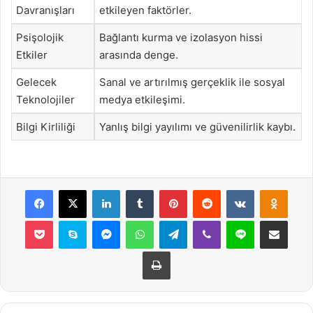
Davranışları
etkileyen faktörler.
Psişolojik
Bağlantı kurma ve izolasyon hissi
Etkiler
arasında denge.
Gelecek
Sanal ve artırılmış gerçeklik ile sosyal
Teknolojiler
medya etkileşimi.
Bilgi Kirliliği
Yanlış bilgi yayılımı ve güvenilirlik kaybı.
Facebook
X
LinkedIn
Tumblr
Pinterest
Reddit
VKontakte
Odnok
Pocket
Skype
Messenger
WhatsApp
Telegram
Viber
Line
E-Posta ile payla
Yazdır