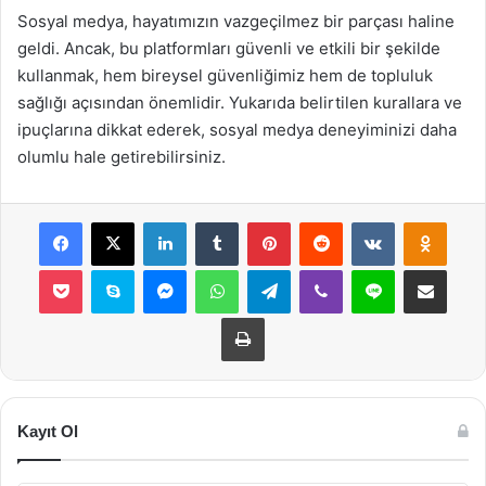
Sosyal medya, hayatımızın vazgeçilmez bir parçası haline
geldi. Ancak, bu platformları güvenli ve etkili bir şekilde
kullanmak, hem bireysel güvenliğimiz hem de topluluk
sağlığı açısından önemlidir. Yukarıda belirtilen kurallara ve
ipuçlarına dikkat ederek, sosyal medya deneyiminizi daha
olumlu hale getirebilirsiniz.
Facebook
X
LinkedIn
Tumblr
Pinterest
Reddit
VKontakte
Odnok
Pocket
Skype
Messenger
WhatsApp
Telegram
Viber
Line
E-Posta ile payla
Yazdır
Kayıt Ol