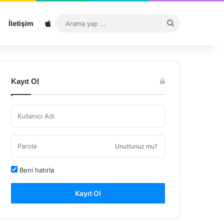
Sitemap
Arama
İletişim
yap
...
Kayıt Ol
Unuttunuz mu?
Beni hatırla
Kayıt Ol