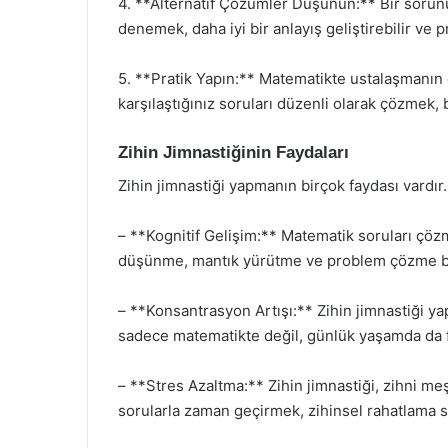
4. **Alternatif Çözümler Düşünün:** Bir sorunun
denemek, daha iyi bir anlayış geliştirebilir ve p
5. **Pratik Yapın:** Matematikte ustalaşmanın 
karşılaştığınız soruları düzenli olarak çözmek, be
Zihin Jimnastiğinin Faydaları
Zihin jimnastiği yapmanın birçok faydası vardır.
– **Kognitif Gelişim:** Matematik soruları çözme
düşünme, mantık yürütme ve problem çözme bec
– **Konsantrasyon Artışı:** Zihin jimnastiği ya
sadece matematikte değil, günlük yaşamda da f
– **Stres Azaltma:** Zihin jimnastiği, zihni me
sorularla zaman geçirmek, zihinsel rahatlama s