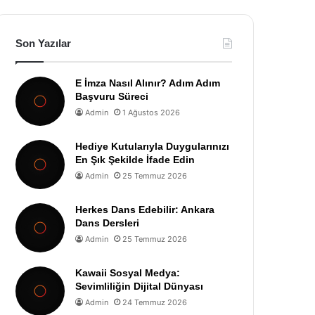
Son Yazılar
E İmza Nasıl Alınır? Adım Adım
Başvuru Süreci
Admin
1 Ağustos 2026
Hediye Kutularıyla Duygularınızı
En Şık Şekilde İfade Edin
Admin
25 Temmuz 2026
Herkes Dans Edebilir: Ankara
Dans Dersleri
Admin
25 Temmuz 2026
Kawaii Sosyal Medya:
Sevimliliğin Dijital Dünyası
Admin
24 Temmuz 2026