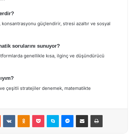
erdir?
r, konsantrasyonu güçlendirir, stresi azaltır ve sosyal
atik sorularını sunuyor?
tformlarda genellikle kısa, ilginç ve düşündürücü
lıyım?
ve çeşitli stratejiler denemek, matematikte
st
Reddit
VKontakte
Odnoklassniki
Pocket
Skype
Messenger
E-Posta ile paylaş
Yazdır