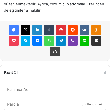
düzenlenmektedir. Ayrıca, çevrimiçi platformlar üzerinden
de eğitimler alınabilir.
Facebook
X
LinkedIn
Tumblr
Pinterest
Reddit
VKontakte
Odnok
Pocket
Skype
Messenger
WhatsApp
Telegram
Viber
Line
E-Posta ile payla
Yazdır
Kayıt Ol
Unuttunuz mu?