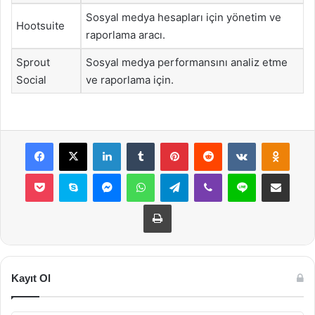
Sosyal medya hesapları için yönetim ve
Hootsuite
raporlama aracı.
Sprout
Sosyal medya performansını analiz etme
Social
ve raporlama için.
Facebook
X
LinkedIn
Tumblr
Pinterest
Reddit
VKontakte
Odnok
Pocket
Skype
Messenger
WhatsApp
Telegram
Viber
Line
E-Posta ile payla
Yazdır
Kayıt Ol