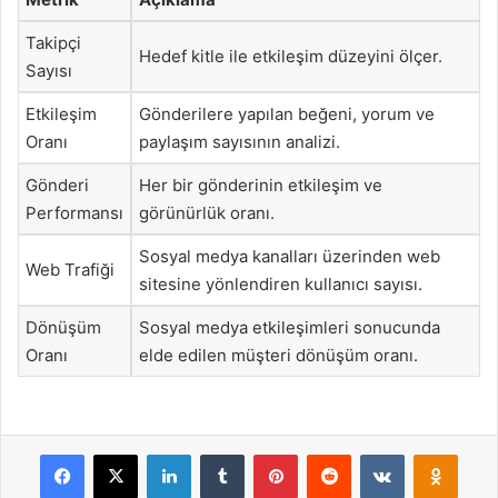
Takipçi
Hedef kitle ile etkileşim düzeyini ölçer.
Sayısı
Etkileşim
Gönderilere yapılan beğeni, yorum ve
Oranı
paylaşım sayısının analizi.
Gönderi
Her bir gönderinin etkileşim ve
Performansı
görünürlük oranı.
Sosyal medya kanalları üzerinden web
Web Trafiği
sitesine yönlendiren kullanıcı sayısı.
Dönüşüm
Sosyal medya etkileşimleri sonucunda
Oranı
elde edilen müşteri dönüşüm oranı.
Facebook
X
LinkedIn
Tumblr
Pinterest
Reddit
VKontakte
Odnok