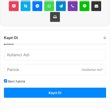
Pocket
Skype
Messenger
WhatsApp
Telegram
Viber
Line
E-Posta ile payla
Yazdır
Kayıt Ol
Unuttunuz mu?
Beni hatırla
Kayıt Ol