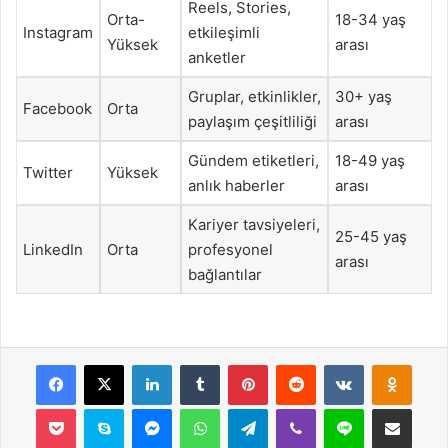
Reels, Stories,
Orta-
18-34 yaş
Instagram
etkileşimli
Yüksek
arası
anketler
Gruplar, etkinlikler,
30+ yaş
Facebook
Orta
paylaşım çeşitliliği
arası
Gündem etiketleri,
18-49 yaş
Twitter
Yüksek
anlık haberler
arası
Kariyer tavsiyeleri,
25-45 yaş
LinkedIn
Orta
profesyonel
arası
bağlantılar
Facebook
X
LinkedIn
Tumblr
Pinterest
Reddit
VKontakte
Odnok
Pocket
Skype
Messenger
WhatsApp
Telegram
Viber
Line
E-Posta ile payla