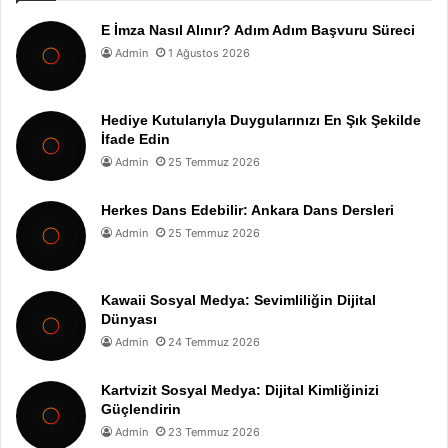
E İmza Nasıl Alınır? Adım Adım Başvuru Süreci
Admin
1 Ağustos 2026
Hediye Kutularıyla Duygularınızı En Şık Şekilde
İfade Edin
Admin
25 Temmuz 2026
Herkes Dans Edebilir: Ankara Dans Dersleri
Admin
25 Temmuz 2026
Kawaii Sosyal Medya: Sevimliliğin Dijital
Dünyası
Admin
24 Temmuz 2026
Kartvizit Sosyal Medya: Dijital Kimliğinizi
Güçlendirin
Admin
23 Temmuz 2026