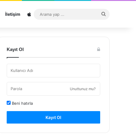
Sitemap
Arama
İletişim
yap
...
Kayıt Ol
Unuttunuz mu?
Beni hatırla
Kayıt Ol