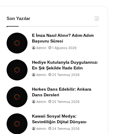
Son Yazılar
E İmza Nasıl Alınır? Adım Adım
Başvuru Süreci
Admin
1 Ağustos 2026
Hediye Kutularıyla Duygularınızı
En Şık Şekilde İfade Edin
Admin
25 Temmuz 2026
Herkes Dans Edebilir: Ankara
Dans Dersleri
Admin
25 Temmuz 2026
Kawaii Sosyal Medya:
Sevimliliğin Dijital Dünyası
Admin
24 Temmuz 2026