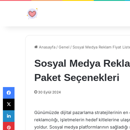
Anasayfa
/
Genel
/
Sosyal Medya Reklam Fiyat List
Sosyal Medya Reklam
Paket Seçenekleri
Facebook
30 Eylül 2024
X
LinkedIn
Günümüzde dijital pazarlama stratejilerinin en
reklamcılığı, işletmelerin hedef kitlelerine ulaş
Pinterest
yoldur. Sosyal medya platformlarının sağladığ