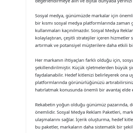
değerlendirmeye alın ve dijital dünyada yerinizi 
Sosyal medya, günümüzde markalar için önemli b
bir kısmı sosyal medya platformlarında zaman ge
kullanmaları kaçınılmazdır. Sosyal Medya Reklam 
kolaylaştıran, çeşitli stratejiler içeren hizmetl
artırmak ve potansiyel müşterilere daha etkili bi
Her markanın ihtiyaçları farklı olduğu için, sos
şekillendirilmiştir. Küçük işletmelerden büyük ş
faydalanabilir. Hedef kitlenizi belirleyerek ona u
platformlarında görünürlüğünüzü artırabilirsiniz
hatırlatmak konusunda önemli bir avantaj elde e
Rekabetin yoğun olduğu günümüz pazarında, do
önemlidir. Sosyal Medya Reklam Paketleri, markal
ulaşmalarını sağlar. İçerik oluşturma, hedef kitle
bu paketler, markaların daha sistematik bir şek