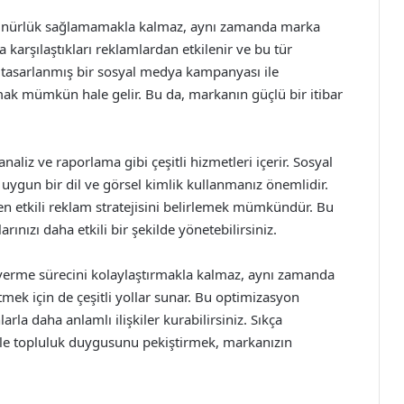
rünürlük sağlamamakla kalmaz, aynı zamanda marka
ada karşılaştıkları reklamlardan etkilenir ve bu tür
İyi tasarlanmış bir sosyal medya kampanyası ile
amak mümkün hale gelir. Bu da, markanın güçlü bir itibar
analiz ve raporlama gibi çeşitli hizmetleri içerir. Sosyal
uygun bir dil ve görsel kimlik kullanmanız önemlidir.
 en etkili reklam stratejisini belirlemek mümkündür. Bu
rınızı daha etkili bir şekilde yönetebilirsiniz.
verme sürecini kolaylaştırmakla kalmaz, aynı zamanda
mek için de çeşitli yollar sunar. Bu optimizasyon
larla daha anlamlı ilişkiler kurabilirsiniz. Sıkça
r ile topluluk duygusunu pekiştirmek, markanızın