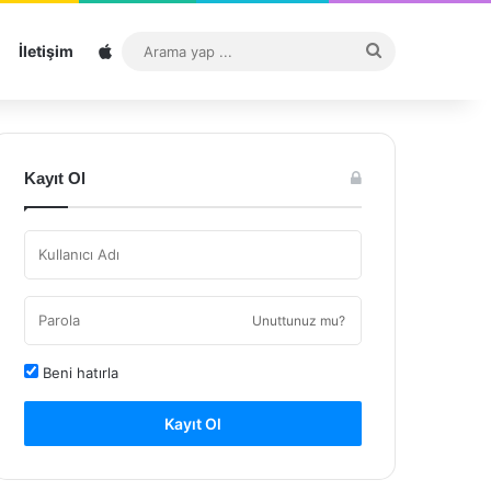
Sitemap
Arama
İletişim
yap
...
Kayıt Ol
Unuttunuz mu?
Beni hatırla
Kayıt Ol