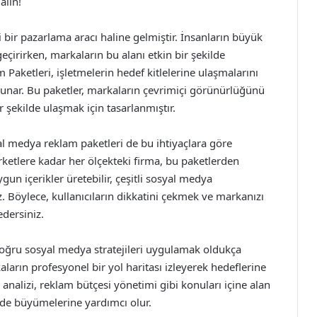
alın!
ir pazarlama aracı haline gelmiştir. İnsanların büyük
çirirken, markaların bu alanı etkin bir şekilde
Paketleri, işletmelerin hedef kitlelerine ulaşmalarını
er sunar. Bu paketler, markaların çevrimiçi görünürlüğünü
r şekilde ulaşmak için tasarlanmıştır.
yal medya reklam paketleri de bu ihtiyaçlara göre
irketlere kadar her ölçekteki firma, bu paketlerden
ygun içerikler üretebilir, çeşitli sosyal medya
. Böylece, kullanıcıların dikkatini çekmek ve markanızı
dersiniz.
ğru sosyal medya stratejileri uygulamak oldukça
arın profesyonel bir yol haritası izleyerek hedeflerine
 analizi, reklam bütçesi yönetimi gibi konuları içine alan
ilde büyümelerine yardımcı olur.