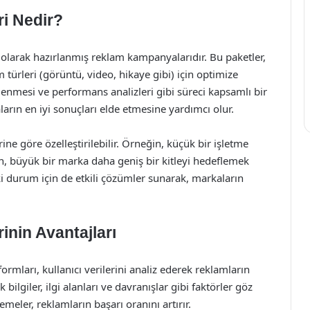
i Nedir?
 olarak hazırlanmış reklam kampanyalarıdır. Bu paketler,
am türleri (görüntü, video, hikaye gibi) için optimize
irlenmesi ve performans analizleri gibi süreci kapsamlı bir
rın en iyi sonuçları elde etmesine yardımcı olur.
rine göre özelleştirilebilir. Örneğin, küçük bir işletme
ken, büyük bir marka daha geniş bir kitleyi hedeflemek
iki durum için de etkili çözümler sunarak, markaların
nin Avantajları
ormları, kullanıcı verilerini analiz ederek reklamların
ilgiler, ilgi alanları ve davranışlar gibi faktörler göz
eler, reklamların başarı oranını artırır.