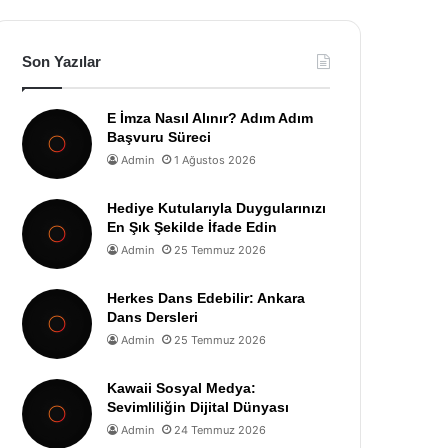
Son Yazılar
E İmza Nasıl Alınır? Adım Adım
Başvuru Süreci
Admin
1 Ağustos 2026
Hediye Kutularıyla Duygularınızı
En Şık Şekilde İfade Edin
Admin
25 Temmuz 2026
Herkes Dans Edebilir: Ankara
Dans Dersleri
Admin
25 Temmuz 2026
Kawaii Sosyal Medya:
Sevimliliğin Dijital Dünyası
Admin
24 Temmuz 2026