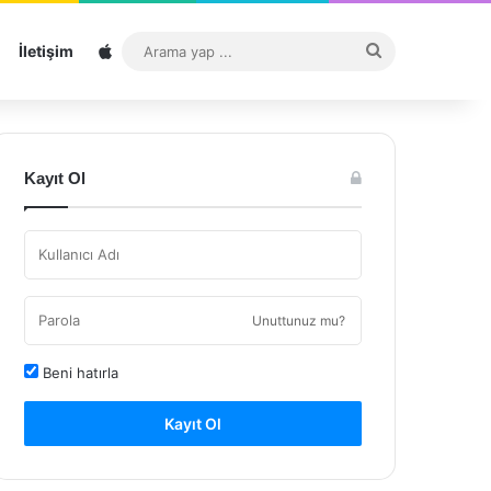
Sitemap
Arama
İletişim
yap
...
Kayıt Ol
Unuttunuz mu?
Beni hatırla
Kayıt Ol