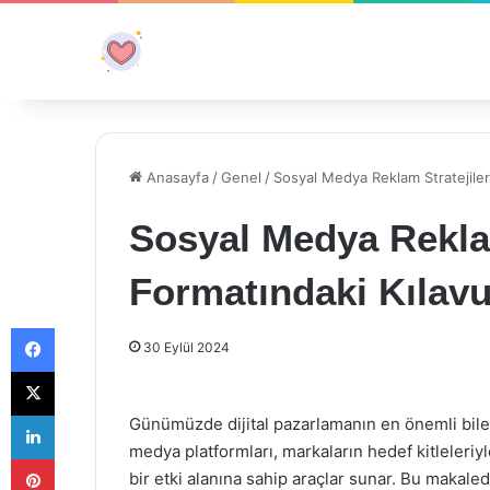
Anasayfa
/
Genel
/
Sosyal Medya Reklam Stratejiler
Sosyal Medya Reklam
Formatındaki Kılav
Facebook
30 Eylül 2024
X
LinkedIn
Günümüzde dijital pazarlamanın en önemli bileş
medya platformları, markaların hedef kitleleri
Pinterest
bir etki alanına sahip araçlar sunar. Bu makalede