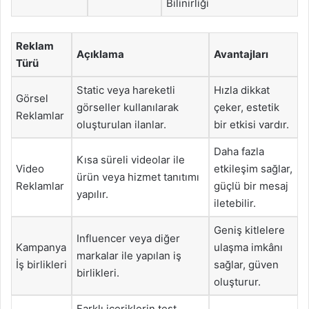
Bilinirliği
Reklam
Açıklama
Avantajları
Türü
Static veya hareketli
Hızla dikkat
Görsel
görseller kullanılarak
çeker, estetik
Reklamlar
oluşturulan ilanlar.
bir etkisi vardır.
Daha fazla
Kısa süreli videolar ile
Video
etkileşim sağlar,
ürün veya hizmet tanıtımı
Reklamlar
güçlü bir mesaj
yapılır.
iletebilir.
Geniş kitlelere
Influencer veya diğer
Kampanya
ulaşma imkânı
markalar ile yapılan iş
İş birlikleri
sağlar, güven
birlikleri.
oluşturur.
Farklı içeriklerin test