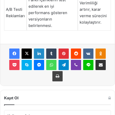
Verimliliği
edilerek en iyi
A/B Testi
artırır, karar
performans gösteren
Reklamları
verme sürecini
versiyonların
kolaylaştırır.
belirlenmesi.
Facebook
X
LinkedIn
Tumblr
Pinterest
Reddit
VKontakte
Odnok
Pocket
Skype
Messenger
WhatsApp
Telegram
Viber
Line
E-Posta ile payla
Yazdır
Kayıt Ol