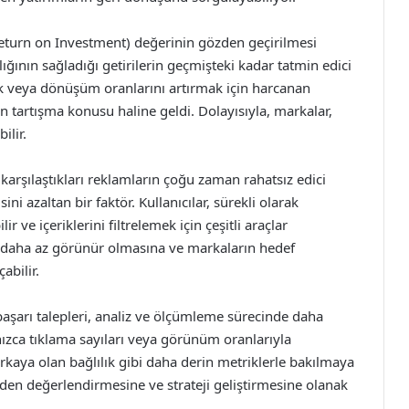
eturn on Investment) değerinin gözden geçirilmesi
ğının sağladığı getirilerin geçmişteki kadar tatmin edici
kmek veya dönüşüm oranlarını artırmak için harcanan
çin tartışma konusu haline geldi. Dolayısıyla, markalar,
ilir.
arşılaştıkları reklamların çoğu zaman rahatsız edici
i azaltan bir faktör. Kullanıcılar, sürekli olarak
ir ve içeriklerini filtrelemek için çeşitli araçlar
n daha az görünür olmasına ve markaların hedef
abilir.
başarı talepleri, analiz ve ölçümleme sürecinde daha
lnızca tıklama sayıları veya görünüm oranlarıyla
arkaya olan bağlılık gibi daha derin metriklerle bakılmaya
den değerlendirmesine ve strateji geliştirmesine olanak