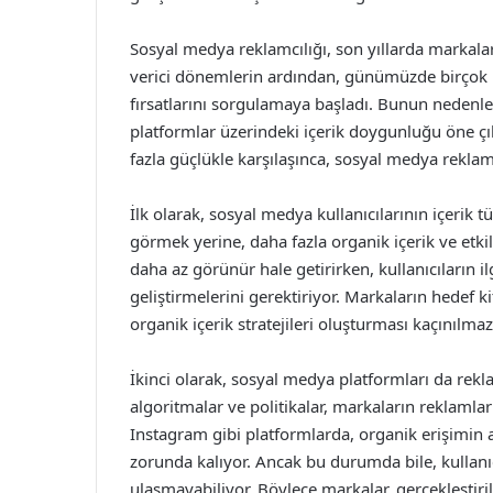
Sosyal medya reklamcılığı, son yıllarda markala
verici dönemlerin ardından, günümüzde birçok 
fırsatlarını sorgulamaya başladı. Bunun nedenler
platformlar üzerindeki içerik doygunluğu öne çı
fazla güçlükle karşılaşınca, sosyal medya reklamc
İlk olarak, sosyal medya kullanıcılarının içerik tü
görmek yerine, daha fazla organik içerik ve etki
daha az görünür hale getirirken, kullanıcıların i
geliştirmelerini gerektiriyor. Markaların hedef 
organik içerik stratejileri oluşturması kaçınılmaz
İkinci olarak, sosyal medya platformları da rekl
algoritmalar ve politikalar, markaların reklamlar
Instagram gibi platformlarda, organik erişimin a
zorunda kalıyor. Ancak bu durumda bile, kullanıc
ulaşmayabiliyor. Böylece markalar, gerçekleştiri