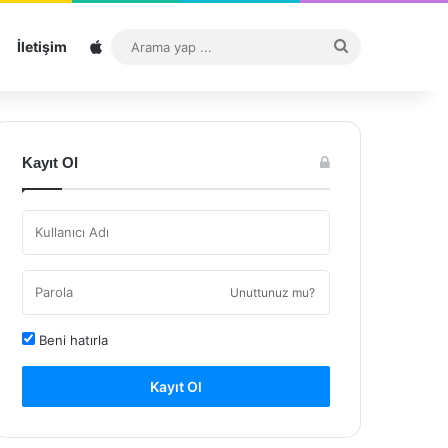
Sitemap
Arama
İletişim
yap
...
Kayıt Ol
Unuttunuz mu?
Beni hatırla
Kayıt Ol