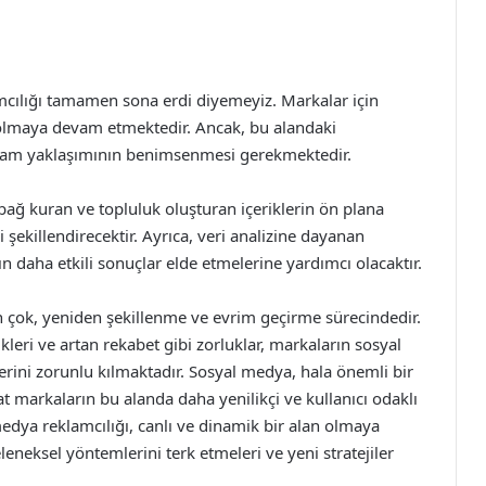
cılığı tamamen sona erdi diyemeyiz. Markalar için
 olmaya devam etmektedir. Ancak, bu alandaki
reklam yaklaşımının benimsenmesi gerekmektedir.
bağ kuran ve topluluk oluşturan içeriklerin ön plana
şekillendirecektir. Ayrıca, veri analizine dayanan
rın daha etkili sonuçlar elde etmelerine yardımcı olacaktır.
n çok, yeniden şekillenme ve evrim geçirme sürecindedir.
ikleri ve artan rekabet gibi zorluklar, markaların sosyal
rini zorunlu kılmaktadır. Sosyal medya, hala önemli bir
at markaların bu alanda daha yenilikçi ve kullanıcı odaklı
dya reklamcılığı, canlı ve dinamik bir alan olmaya
neksel yöntemlerini terk etmeleri ve yeni stratejiler