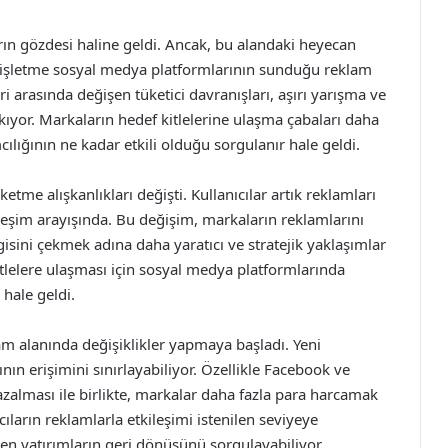
rın gözdesi haline geldi. Ancak, bu alandaki heyecan
işletme sosyal medya platformlarının sunduğu reklam
i arasında değişen tüketici davranışları, aşırı yarışma ve
kıyor. Markaların hedef kitlelerine ulaşma çabaları daha
ılığının ne kadar etkili olduğu sorgulanır hale geldi.
ketme alışkanlıkları değişti. Kullanıcılar artık reklamları
leşim arayışında. Bu değişim, markaların reklamlarını
lgisini çekmek adına daha yaratıcı ve stratejik yaklaşımlar
kitlelere ulaşması için sosyal medya platformlarında
 hale geldi.
am alanında değişiklikler yapmaya başladı. Yeni
ının erişimini sınırlayabiliyor. Özellikle Facebook ve
zalması ile birlikte, markalar daha fazla para harcamak
ıların reklamlarla etkileşimi istenilen seviyeye
len yatırımların geri dönüşünü sorgulayabiliyor.