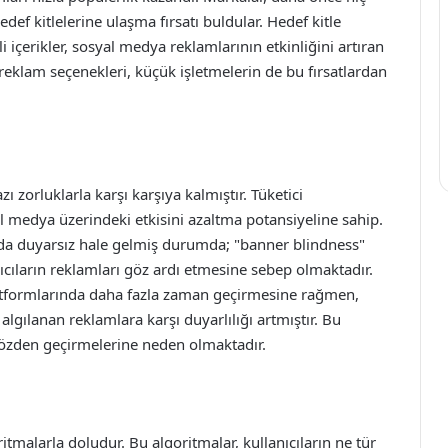
def kitlelerine ulaşma fırsatı buldular. Hedef kitle
i içerikler, sosyal medya reklamlarının etkinliğini artıran
 reklam seçenekleri, küçük işletmelerin de bu fırsatlardan
 zorluklarla karşı karşıya kalmıştır. Tüketici
al medya üzerindeki etkisini azaltma potansiyeline sahip.
sında duyarsız hale gelmiş durumda; "banner blindness"
ıcıların reklamları göz ardı etmesine sebep olmaktadır.
platformlarında daha fazla zaman geçirmesine rağmen,
lgılanan reklamlara karşı duyarlılığı artmıştır. Bu
gözden geçirmelerine neden olmaktadır.
tmalarla doludur. Bu algoritmalar, kullanıcıların ne tür