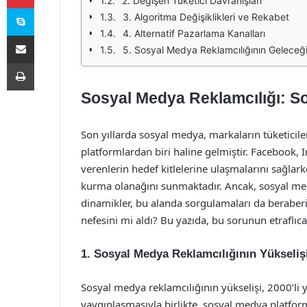
2. Değişen Tüketici Davranışları
Skype
3. Algoritma Değişiklikleri ve Rekabet
4. Alternatif Pazarlama Kanalları
E-Posta ile paylaş
5. Sosyal Medya Reklamcılığının Geleceğ
Yazdır
Sosyal Medya Reklamcılığı: So
Son yıllarda sosyal medya, markaların tüketicile
platformlardan biri haline gelmiştir. Facebook, 
verenlerin hedef kitlelerine ulaşmalarını sağlar
kurma olanağını sunmaktadır. Ancak, sosyal med
dinamikler, bu alanda sorgulamaları da beraberi
nefesini mi aldı? Bu yazıda, bu sorunun etraflıca
1. Sosyal Medya Reklamcılığının Yükseliş
Sosyal medya reklamcılığının yükselişi, 2000’li y
yaygınlaşmasıyla birlikte, sosyal medya platform