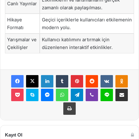
Canlı Yayınlar
zamanlı olarak paylaşılması.
Hikaye
Geçici içeriklerle kullanıcıları etkilemenin
Formatı
modern yolu.
Yarışmalar ve
Kullanıcı katılımını artırmak için
Çekilişler
düzenlenen interaktif etkinlikler.
Facebook
X
LinkedIn
Tumblr
Pinterest
Reddit
VKontakte
Odnok
Pocket
Skype
Messenger
WhatsApp
Telegram
Viber
Line
E-Posta ile payla
Yazdır
Kayıt Ol